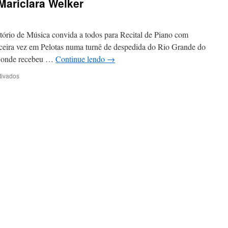
Mariclara Welker
rio de Música convida a todos para Recital de Piano com
erceira vez em Pelotas numa turnê de despedida do Rio Grande do
, onde recebeu …
Continue lendo
→
em
tivados
Recital
de
Piano
com
Mariclara
Welker