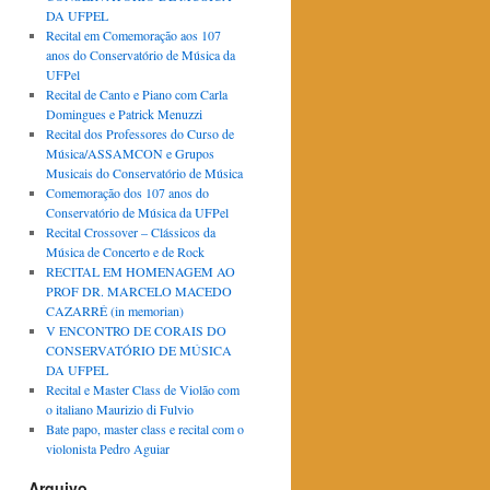
DA UFPEL
Recital em Comemoração aos 107
anos do Conservatório de Música da
UFPel
Recital de Canto e Piano com Carla
Domingues e Patrick Menuzzi
Recital dos Professores do Curso de
Música/ASSAMCON e Grupos
Musicais do Conservatório de Música
Comemoração dos 107 anos do
Conservatório de Música da UFPel
Recital Crossover – Clássicos da
Música de Concerto e de Rock
RECITAL EM HOMENAGEM AO
PROF DR. MARCELO MACEDO
CAZARRÉ (in memorian)
V ENCONTRO DE CORAIS DO
CONSERVATÓRIO DE MÚSICA
DA UFPEL
Recital e Master Class de Violão com
o italiano Maurizio di Fulvio
Bate papo, master class e recital com o
violonista Pedro Aguiar
Arquivo