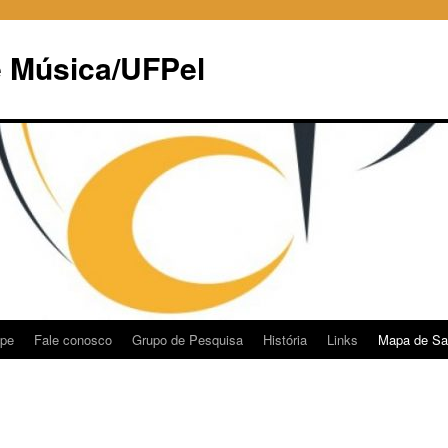
e Música/UFPel
ipe
Fale conosco
Grupo de Pesquisa
História
Links
Mapa de Sa