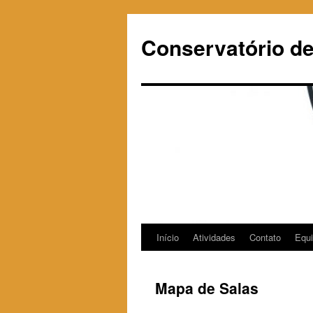
Pular
para
Conservatório d
o
conteúdo
Início
Atividades
Contato
Equ
Mapa de Salas