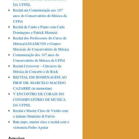
DA UFPEL
Recital em Comemoração aos 107
anos do Conservatório de Música da
UFPel
Recital de Canto e Piano com Carla
Domingues e Patrick Menuzzi
Recital dos Professores do Curso de
Música/ASSAMCON e Grupos
Musicais do Conservatório de Música
Comemoração dos 107 anos do
Conservatório de Música da UFPel
Recital Crossover – Clássicos da
Música de Concerto e de Rock
RECITAL EM HOMENAGEM AO
PROF DR. MARCELO MACEDO
CAZARRÉ (in memorian)
V ENCONTRO DE CORAIS DO
CONSERVATÓRIO DE MÚSICA
DA UFPEL
Recital e Master Class de Violão com
o italiano Maurizio di Fulvio
Bate papo, master class e recital com o
violonista Pedro Aguiar
Arquivo