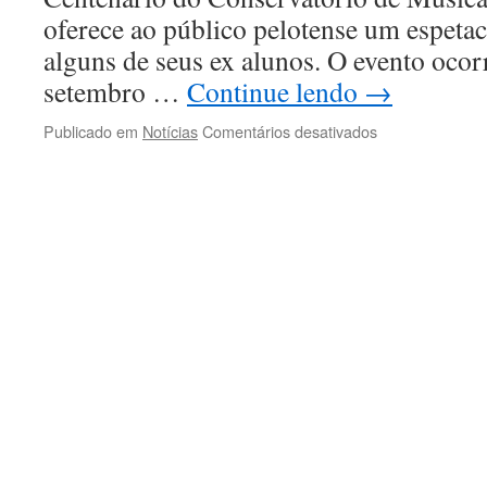
oferece ao público pelotense um espetacu
alguns de seus ex alunos. O evento ocor
setembro …
Continue lendo
→
em
Publicado em
Notícias
Comentários desativados
Recital
de
Alunos
e
Ex
alunos
dos
Cursos
de
Música
da
UFPel