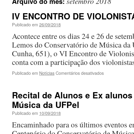
setembro 2018
Arquivo do mês:
IV ENCONTRO DE VIOLONIST
Publicado em
26/09/2018
Acontece entre os dias 24 e 26 de setem
Lemos do Conservatório de Música da 
Cunha, 651), o VI Encontro de Violonis
conta com a participação dos violonist
em
Publicado em
Notícias
Comentários desativados
IV
ENCONTRO
DE
Recital de Alunos e Ex aluno
VIOLONISTA
Música da UFPel
DA
UFPEL
Publicado em
10/09/2018
Encaminhado para os últimos eventos
Centenário do Conservatório de Música