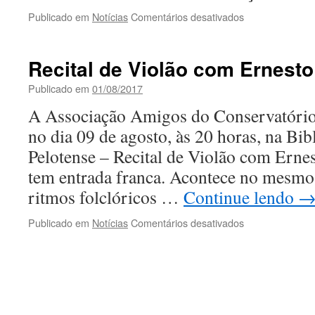
em
Publicado em
Notícias
Comentários desativados
I
Encontro
de
Recital de Violão com Ernest
Sopros
do
Publicado em
01/08/2017
Conservatório
A Associação Amigos do Conservatóri
de
Música
no dia 09 de agosto, às 20 horas, na Bib
da
Pelotense – Recital de Violão com Erne
UFPel
tem entrada franca. Acontece no mesmo 
ritmos folclóricos …
Continue lendo
em
Publicado em
Notícias
Comentários desativados
Recital
de
Violão
com
Ernesto
Méndez