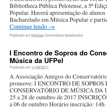
Yara
Bibliotheca Pública Pelotense, a 5ª Edi
Cava
Popular. Haverá apresentação de alunos
Bacharelado em Música Popular e parti
Continue lendo
→
em
Publicado em
Notícias
Comentários desativados
I Encontro de Sopros do Cons
Música da UFPel
Publicado em
11/08/2017
A Associação Amigos do Conservatório
promove: I ENCONTRO DE SOPROS
CONSERVATÓRIO DE MÚSICA DA UF
25 a 28 de outubro de 2017 INSCRIÇÕ
a 06 de outubro Horário inscrição: 14