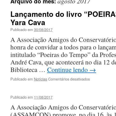
agosto 2017
Arquivo do mês:
Lançamento do livro “POEIR
Yara Cava
Publicado em
30/08/2017
A Associação Amigos do Conservatório
honra de convidar a todos para o lançam
intitulado “Poeiras do Tempo” da Profe
André Cava, que acontecerá no dia 12 d
Biblioteca …
Continue lendo
→
em
Publicado em
Notícias
Comentários desativados
Lançamento
do
livro
Publicado em
11/08/2017
“POEIRAS
DO
A Associação Amigos do Conservatóri
TEMPO”
(ASSAMCON) promove, no dia 16, às 
de