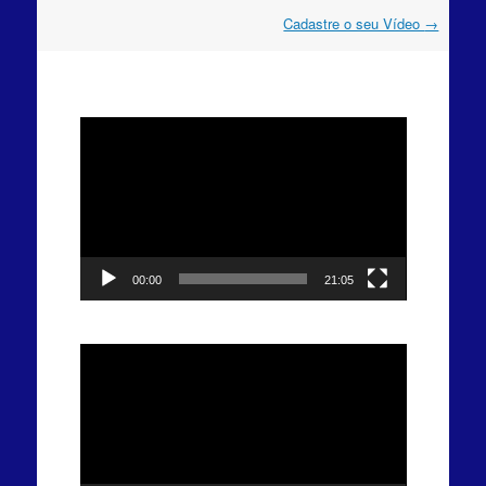
Navegação
Cadastre o seu Vídeo
→
do
post
Tocador
de
vídeo
00:00
21:05
Tocador
de
vídeo