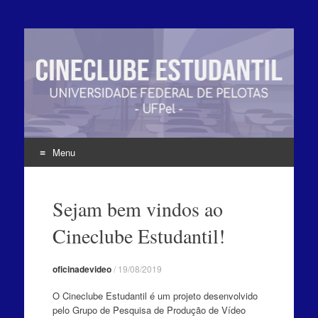
Menu
Pular
para
Sejam bem vindos ao
o
conteúdo
Cineclube Estudantil!
oficinadevideo
/
19/08/2019
O Cineclube Estudantil é um projeto desenvolvido
pelo Grupo de Pesquisa de Produção de Vídeo