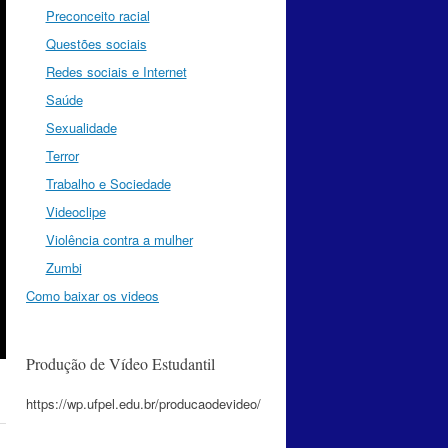
Preconceito racial
Questões sociais
Redes sociais e Internet
Saúde
Sexualidade
Terror
Trabalho e Sociedade
Videoclipe
Violência contra a mulher
Zumbi
Como baixar os videos
Produção de Vídeo Estudantil
https://wp.ufpel.edu.br/producaodevideo/