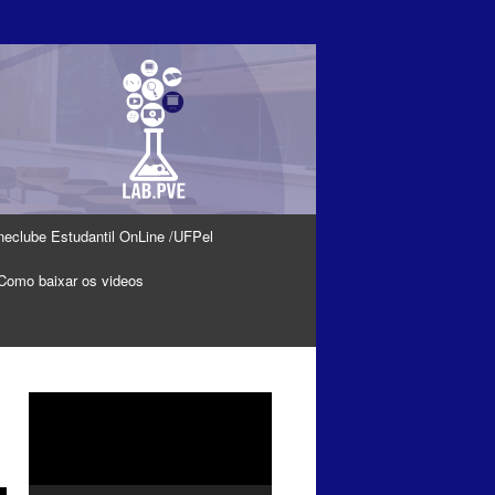
neclube Estudantil OnLine /UFPel
Como baixar os videos
Tocador
de
vídeo