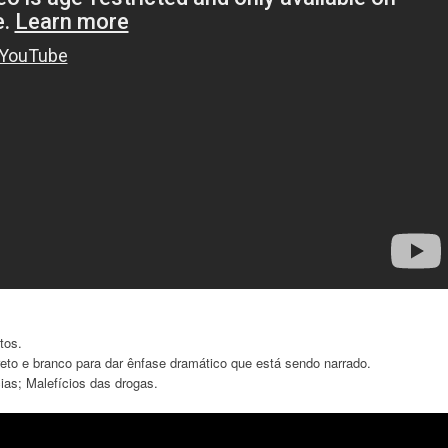
tos.
to e branco para dar ênfase dramático que está sendo narrado.
as; Malefícios das drogas.