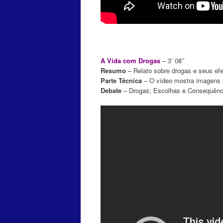
A Vida com Drogas
– 3’ 08’’
Resumo
– Relato sobre drogas e seus efe
Parte Técnica
– O vídeo mostra imagens 
Debate
– Drogas; Escolhas e Consequênci