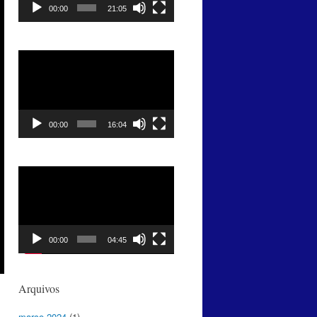
00:00
21:05
Tocador
de
vídeo
00:00
16:04
Tocador
de
vídeo
00:00
04:45
Arquivos
março 2024
(1)