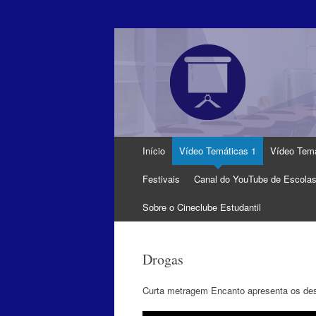
Pular
Início
Vídeo Temáticas 1
Vídeo Temá
para
o
Festivais
Canal do YouTube de Escola
conteúdo
Sobre o Cineclube Estudantil
Drogas
Curta metragem Encanto apresenta os de