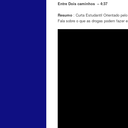
Entre Dois caminhos – 4:37
Resumo
: Curta Estudantil Orientado pel
Fala sobre o que as drogas podem fazer e