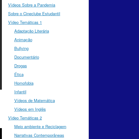
Vídeos Sobre a Pandemia
Sobre o Cineclube Estudantil
Vídeo Temáticas 1
Adaptação Literária
Animação
Bullying
Documentário
Drogas
Ética
Homofobia
Infantil
Vídeos de Matemática
Vídeos em Inglês
Vídeo Temáticas 2
Meio ambiente e Reciclagem
Narrativas Contemporâneas