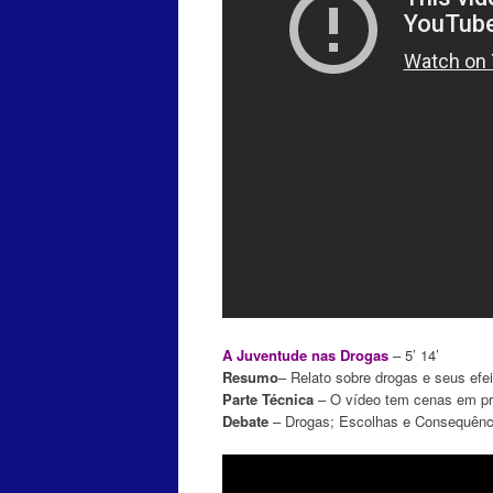
A Juventude nas Drogas
– 5’ 14’
Resumo
– Relato sobre drogas e seus efei
Parte Técnica
– O vídeo tem cenas em pre
Debate
– Drogas; Escolhas e Consequênci