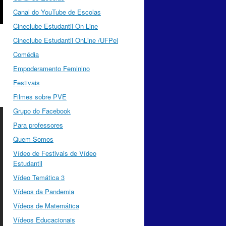
Canal do YouTube de Escolas
Cineclube Estudantil On Line
Cineclube Estudantil OnLine /UFPel
Comédia
Empoderamento Feminino
Festivais
Filmes sobre PVE
Grupo do Facebook
Para professores
Quem Somos
Vídeo de Festivais de Vídeo
Estudantil
Vídeo Temática 3
Vídeos da Pandemia
Vídeos de Matemática
Vídeos Educacionais