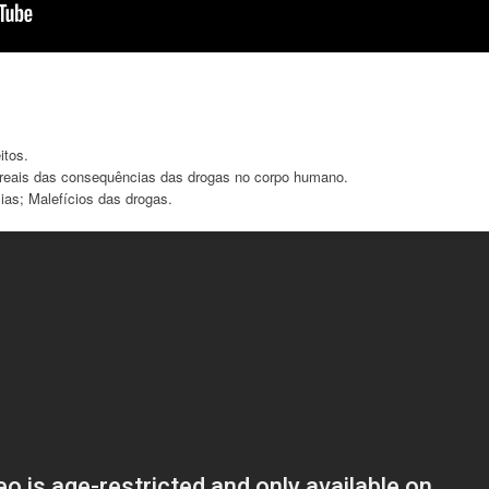
itos.
reais das consequências das drogas no corpo humano.
as; Malefícios das drogas.