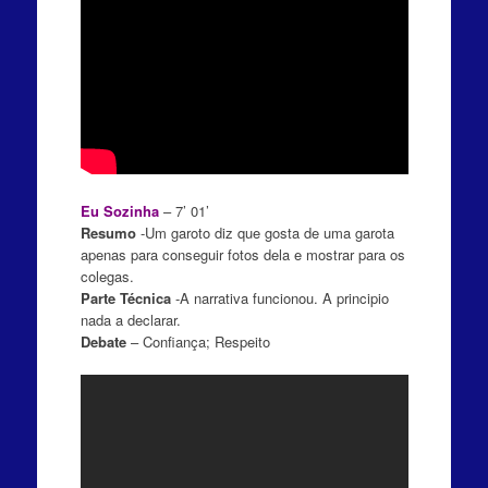
Eu Sozinha
– 7’ 01’
Resumo
-Um garoto diz que gosta de uma garota
apenas para conseguir fotos dela e mostrar para os
colegas.
Parte Técnica
-A narrativa funcionou. A principio
nada a declarar.
Debate
– Confiança; Respeito