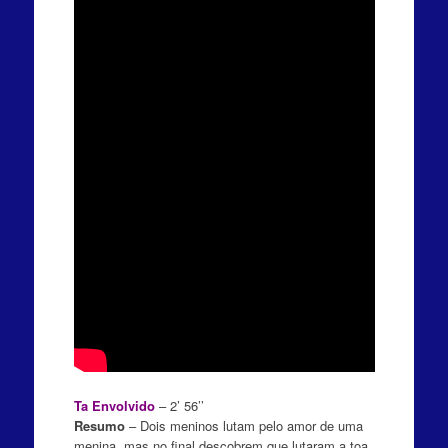
Ta Envolvido
– 2’ 56’’
Resumo
– Dois meninos lutam pelo amor de uma
menina, mas no final descobrem que lutaram a toa.