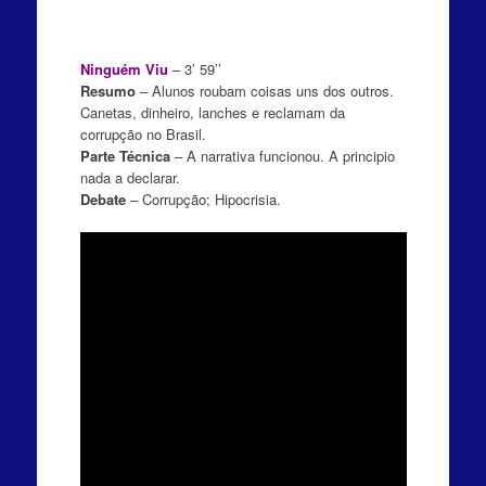
Ninguém Viu
– 3’ 59’’
Resumo
– Alunos roubam coisas uns dos outros.
Canetas, dinheiro, lanches e reclamam da
corrupção no Brasil.
Parte Técnica
– A narrativa funcionou. A principio
nada a declarar.
Debate
– Corrupção; Hipocrisia.