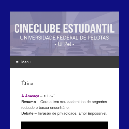
Menu
Pular
para
Ética
o
conteúdo
A Ameaça
– 10’ 57’’
Resumo
– Garota tem seu caderninho de segredos
roubado e busca encontrá-lo.
Debate
– Invasão de privacidade, amor impossível.