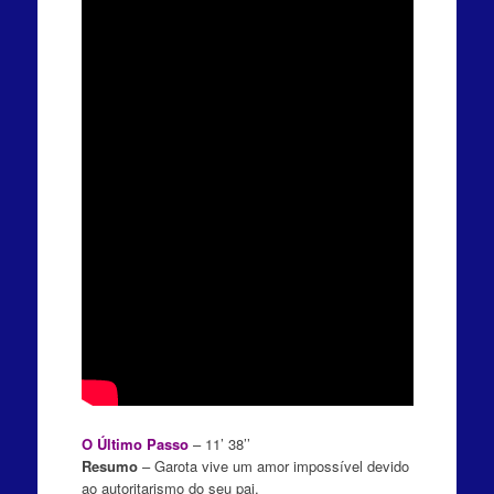
O Último Passo
– 11’ 38’’
Resumo
– Garota vive um amor impossível devido
ao autoritarismo do seu pai.