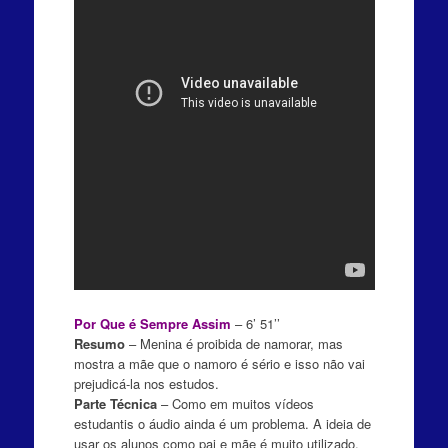
Por Que é Sempre Assim
– 6’ 51’’
Resumo
– Menina é proibida de namorar, mas
mostra a mãe que o namoro é sério e isso não vai
prejudicá-la nos estudos.
Parte Técnica
– Como em muitos vídeos
estudantis o áudio ainda é um problema. A ideia de
usar os alunos como pai e mãe é muito utilizado,