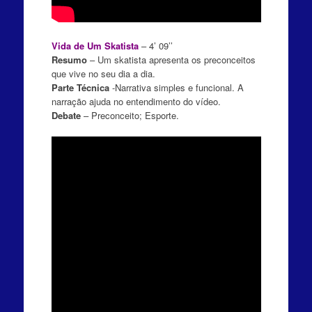
Vida de Um Skatista
– 4’ 09’’
Resumo
– Um skatista apresenta os preconceitos
que vive no seu dia a dia.
Parte Técnica
-Narrativa simples e funcional. A
narração ajuda no entendimento do vídeo.
Debate
– Preconceito; Esporte.