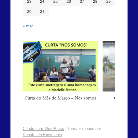
23
24
25
26
27
28
29
30
31
« mar
Curta do Mês de Março – Nós somos
Curta do M
Criado com WordPress
|
Tema Expound por
Konstantin Kovshenin