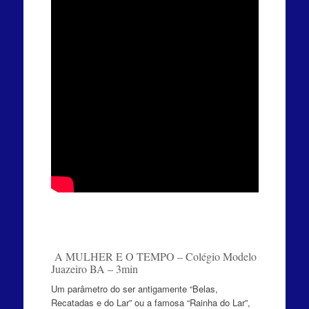
A MULHER E O TEMPO – Colégio Modelo
Juazeiro BA – 3min
Um parâmetro do ser antigamente “Belas,
Recatadas e do Lar” ou a famosa “Rainha do Lar”,