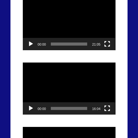
Tocador
de
vídeo
00:00
21:05
Tocador
de
vídeo
00:00
16:04
Tocador
de