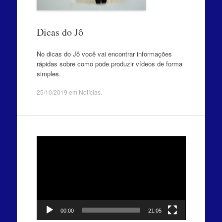
Dicas do Jô
No dicas do Jô você vai encontrar informações
rápidas sobre como pode produzir vídeos de forma
simples.
25/10/2019
em
Notícias
.
Tocador
de
vídeo
00:00
21:05