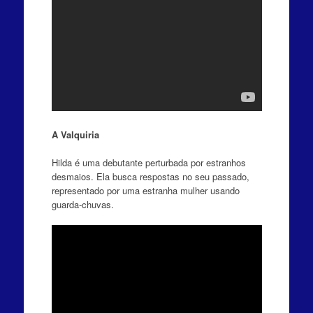
A Valquiria
Hilda é uma debutante perturbada por estranhos
desmaios. Ela busca respostas no seu passado,
representado por uma estranha mulher usando
guarda-chuvas.