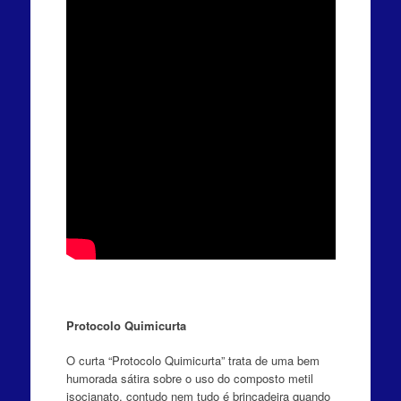
Protocolo Quimicurta
O curta “Protocolo Quimicurta” trata de uma bem
humorada sátira sobre o uso do composto metil
isocianato, contudo nem tudo é brincadeira quando