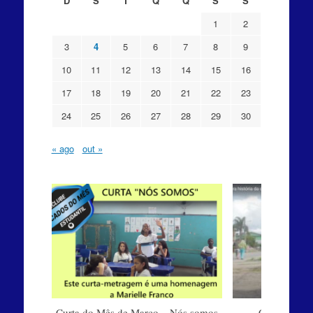
D
S
T
Q
Q
S
S
1
2
3
4
5
6
7
8
9
10
11
12
13
14
15
16
17
18
19
20
21
22
23
24
25
26
27
28
29
30
« ago
out »
Curta do Mês de Março – Nós somos
Curta do M