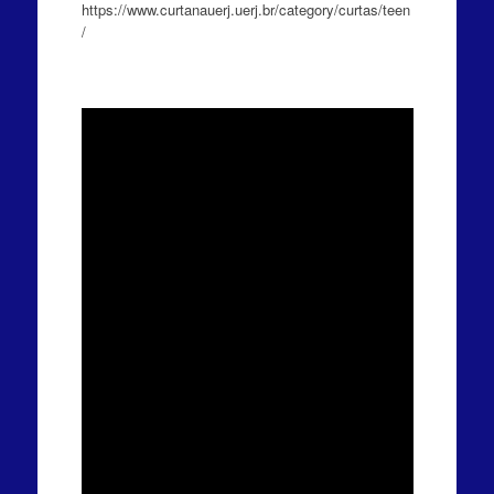
https://www.curtanauerj.uerj.br/category/curtas/teen
/