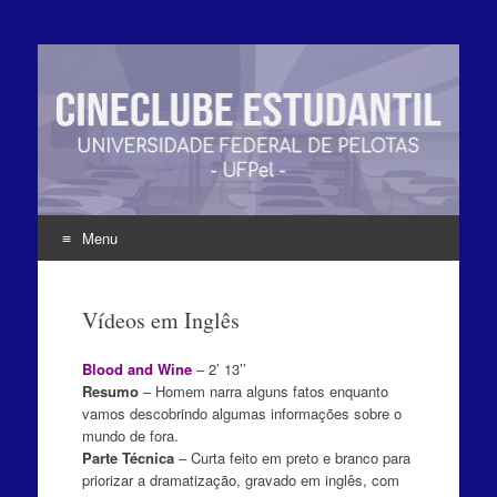
Menu
Pular
para
Vídeos em Inglês
o
conteúdo
Blood and Wine
– 2’ 13’’
Resumo
– Homem narra alguns fatos enquanto
vamos descobrindo algumas informações sobre o
mundo de fora.
Parte Técnica
– Curta feito em preto e branco para
priorizar a dramatização, gravado em inglês, com