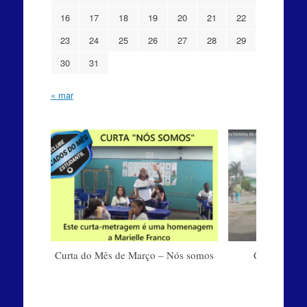
16
17
18
19
20
21
22
23
24
25
26
27
28
29
30
31
« mar
Curta do Mês de Março – Nós somos
Curta do M