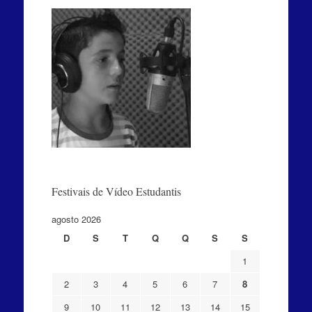
Festivais de Vídeo Estudantis
agosto 2026
D
S
T
Q
Q
S
S
1
2
3
4
5
6
7
8
9
10
11
12
13
14
15