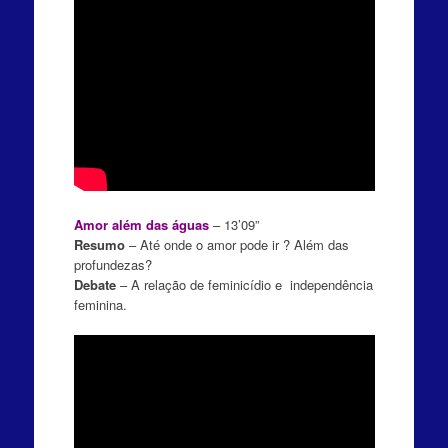
Amor além das
águas
– 13’09”
Resumo
– Até onde o amor pode ir ? Além das
profundezas?
Debate
– A relação de feminicídio e independência
feminina.