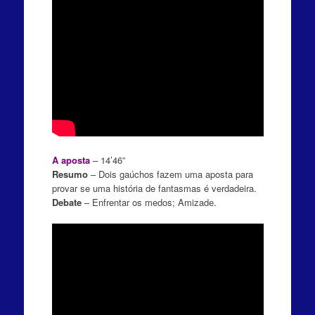
A aposta
– 14’46”
Resumo
– Dois gaúchos fazem uma aposta para
provar se uma história de fantasmas é verdadeira.
Debate
– Enfrentar os medos; Amizade.