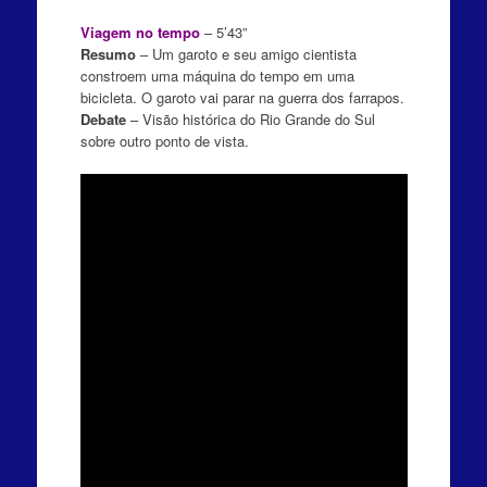
Viagem no tempo
– 5’43”
Resumo
– Um garoto e seu amigo cientista
constroem uma máquina do tempo em uma
bicicleta. O garoto vai parar na guerra dos farrapos.
Debate
– Visão histórica do Rio Grande do Sul
sobre outro ponto de vista.