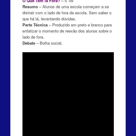
O Que Tem lá Fora?
– 5’ 09’’
Resumo
– Alunos de uma escola começam a se
distrair com o lado de fora da escola. Sem saber o
que há lá, levantando dúvidas.
Parte Técnica
– Produzido em preto e branco para
enfatizar o momento de reexão dos alunos sobre o
lado de fora.
Debate
– Bolha social.