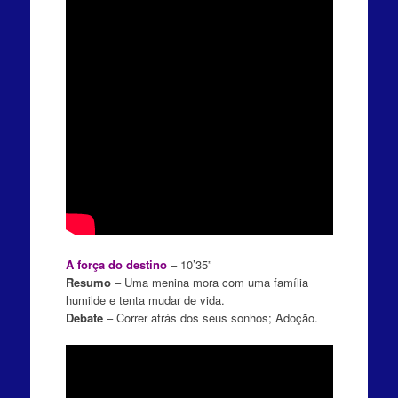
A força do destino
– 10’35”
Resumo
– Uma menina mora com uma família
humilde e tenta mudar de vida.
Debate
– Correr atrás dos seus sonhos; Adoção.