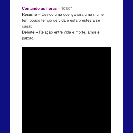
Contando as horas
– 10’50”
Resumo
– Devido uma doença rara uma mulher
tem pouco tempo de vida e esta prestes a se
casar.
Debate
– R
elação entre vida e morte, amor e
paixão.