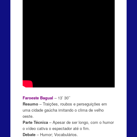
Faroeste Bagual
– 13’ 30’’
Resumo
– Traições, roubos e perseguições em
uma cidade gaúcha imitando o clima de velho
oeste.
Parte Técnica
– Apesar de ser longo, com o humor
o vídeo cativa o espectador até o fim.
Debate
– Humor; Vocabulários.