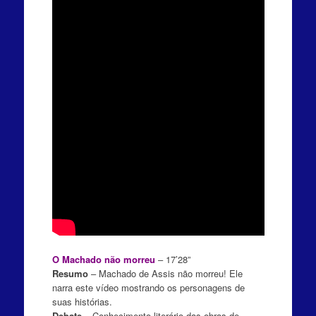
O Machado não morreu
– 17’28”
Resumo
– Machado de Assis não morreu! Ele
narra este vídeo mostrando os personagens de
suas histórias.
Debate
– Conhecimento literário das obras de