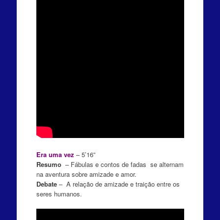
Era uma vez
– 5’16”
Resumo
– Fábulas e contos de fadas se alternam
na aventura sobre amizade e amor.
Debate
– A relação de amizade e traição entre os
seres humanos.