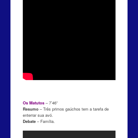
Os Matutos
– 7’46”
Resumo
– Três primos gaúchos tem a tarefa de
enterrar sua avó.
Debate
– Família.