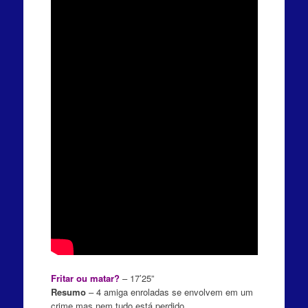
Fritar ou matar?
– 17’25”
Resumo
–
4 amiga enroladas se envolvem em um
crime,mas nem tudo está perdido.