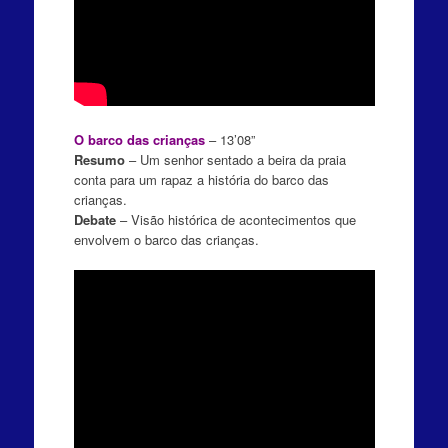
O barco das crianças
– 13’08”
Resumo
– Um senhor sentado a beira da praia
conta para um rapaz a história do barco das
crianças.
Debate
– Visão histórica de acontecimentos que
envolvem o barco das crianças.