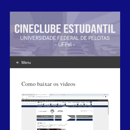
Menu
Pular
para
Como baixar os videos
o
conteúdo
Tocador
de
vídeo