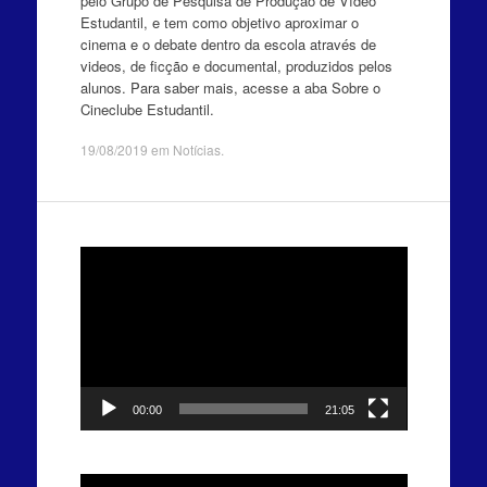
pelo Grupo de Pesquisa de Produção de Vídeo
Estudantil, e tem como objetivo aproximar o
cinema e o debate dentro da escola através de
videos, de ficção e documental, produzidos pelos
alunos. Para saber mais, acesse a aba Sobre o
Cineclube Estudantil.
19/08/2019
em
Notícias
.
Tocador
de
vídeo
00:00
21:05
Tocador