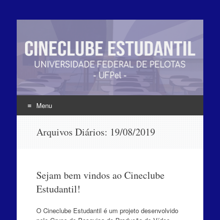
Menu
Pular
Arquivos Diários:
19/08/2019
para
o
conteúdo
Sejam bem vindos ao Cineclube
Estudantil!
O Cineclube Estudantil é um projeto desenvolvido