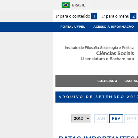
BRASIL
Ir para o conteúdo
1
Ir para o menu
2
PORTAL UFPEL
ACESSO À INFORMAÇÃO
Instituto de Filosofia, Sociologia e Política
Ciências Sociais
Licenciatura e Bacharelado
COLEGIADO
BACHA
ARQUIVO DE SETEMBRO 201
JAN
FEV
MAR