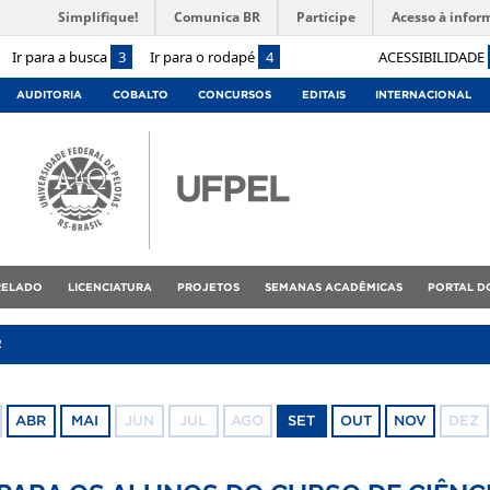
Simplifique!
Comunica BR
Participe
Acesso à infor
Ir para a busca
3
Ir para o rodapé
4
ACESSIBILIDADE
AUDITORIA
COBALTO
CONCURSOS
EDITAIS
INTERNACIONAL
RELADO
LICENCIATURA
PROJETOS
SEMANAS ACADÊMICAS
PORTAL D
2
ABR
MAI
JUN
JUL
AGO
SET
OUT
NOV
DEZ