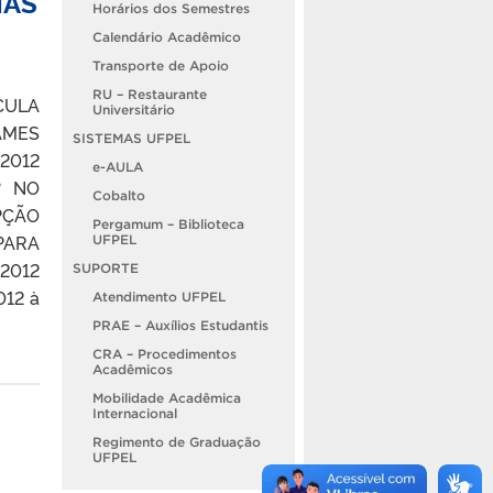
IAS
Horários dos Semestres
Calendário Acadêmico
Transporte de Apoio
RU – Restaurante
CULA
Universitário
AMES
SISTEMAS UFPEL
/2012
e-AULA
º NO
Cobalto
PÇÃO
Pergamum – Biblioteca
 PARA
UFPEL
2012
SUPORTE
12 à
Atendimento UFPEL
PRAE – Auxílios Estudantis
CRA – Procedimentos
Acadêmicos
Mobilidade Acadêmica
Internacional
Regimento de Graduação
UFPEL