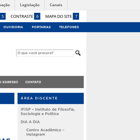
mação
Legislação
Canais
5
CONTRASTE
6
MAPA DO SITE
7
OUVIDORIA
PORTARIAS
TELEFONES
O EGRESSO
CONTATO
ÁREA DISCENTE
IFISP – Instituto de Filosofia,
Sociologia e Política
DIA A DIA
Centro Acadêmico –
Instagram