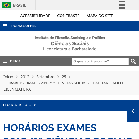
BRASIL
Simplifique!
ACESSIBILIDADE
CONTRASTE
MAPA DO SITE
Comunica BR
PORTAL UFPEL
Participe
ACESSO À INFORMAÇÃO
Instituto de Filosofia, Sociologia e Política
Ciências Sociais
Acesso à informação
AUDITORIA
Licenciatura e Bacharelado
Legislação
COBALTO
Canais
MENU
CONCURSOS
Início
2012
Setembro
25
EDITAIS
HORÁRIOS EXAMES 2012/1º CIÊNCIAS SOCIAIS – BACHARELADO E
LICENCIATURA
INTERNACIONAL
OUVIDORIA
HORÁRIOS
>
PORTARIAS
TELEFONES
HORÁRIOS EXAMES