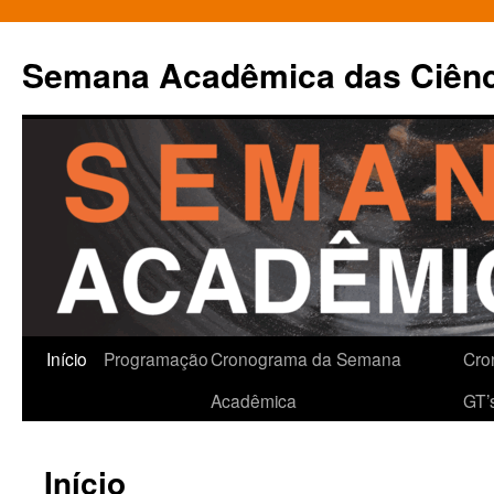
Pular
para
Semana Acadêmica das Ciênci
o
conteúdo
Início
Programação
Cronograma da Semana
Cro
Acadêmica
GT’
Início