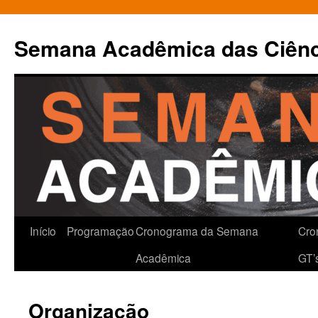
Pular
para
Semana Acadêmica das Ciênci
o
conteúdo
Início
Programação
Cronograma da Semana
Cro
Acadêmica
GT’
Organização