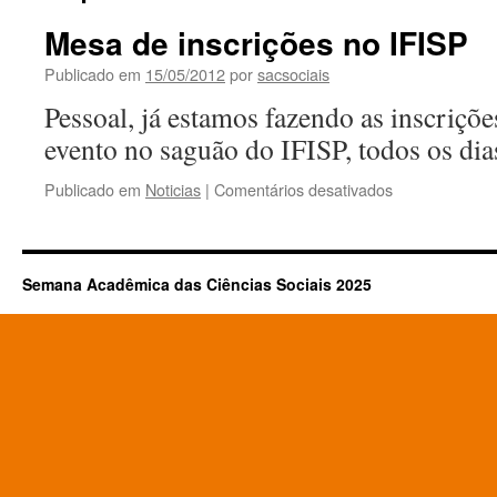
Mesa de inscrições no IFISP
Publicado em
15/05/2012
por
sacsociais
Pessoal, já estamos fazendo as inscriçõe
evento no saguão do IFISP, todos os dias
em
Publicado em
Noticias
|
Comentários desativados
Mesa
de
inscrições
no
Semana Acadêmica das Ciências Sociais 2025
IFISP