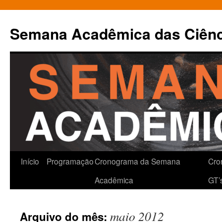
Pular
para
Semana Acadêmica das Ciênci
o
conteúdo
Início
Programação
Cronograma da Semana
Cro
Acadêmica
GT’
maio 2012
Arquivo do mês: