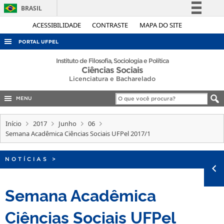
BRASIL
Simplifique!
ACESSIBILIDADE
CONTRASTE
MAPA DO SITE
Comunica BR
PORTAL UFPEL
Participe
ACESSO À INFORMAÇÃO
Instituto de Filosofia, Sociologia e Política
Ciências Sociais
Acesso à informação
AUDITORIA
Licenciatura e Bacharelado
Legislação
COBALTO
Canais
MENU
CONCURSOS
Início
2017
Junho
06
EDITAIS
Semana Acadêmica Ciências Sociais UFPel 2017/1
INTERNACIONAL
NOTÍCIAS
>
OUVIDORIA
PORTARIAS
Semana Acadêmica
TELEFONES
Ciências Sociais UFPel