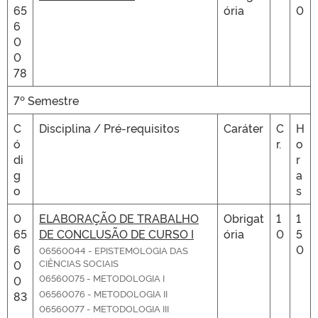
65
ória
0
6
0
0
78
7º Semestre
C
Disciplina / Pré-requisitos
Caráter
C
H
ó
r.
o
di
r
g
a
o
s
0
ELABORAÇÃO DE TRABALHO
Obrigat
1
1
65
DE CONCLUSÃO DE CURSO I
ória
0
5
6
0
06560044 - EPISTEMOLOGIA DAS
CIÊNCIAS SOCIAIS
0
06560075 - METODOLOGIA I
0
06560076 - METODOLOGIA II
83
06560077 - METODOLOGIA III