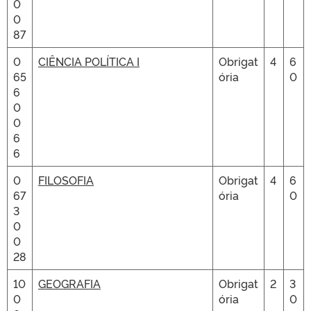
0
0
87
0
CIÊNCIA POLÍTICA I
Obrigat
4
6
65
ória
0
6
0
0
6
6
0
FILOSOFIA
Obrigat
4
6
67
ória
0
3
0
0
28
10
GEOGRAFIA
Obrigat
2
3
0
ória
0