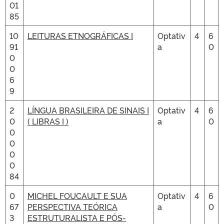
01
85
10
LEITURAS ETNOGRÁFICAS I
Optativ
4
6
91
a
0
0
0
6
9
2
LÍNGUA BRASILEIRA DE SINAIS I
Optativ
4
6
0
( LIBRAS I )
a
0
0
0
0
0
84
0
MICHEL FOUCAULT E SUA
Optativ
4
6
67
PERSPECTIVA TEÓRICA
a
0
3
ESTRUTURALISTA E PÓS-