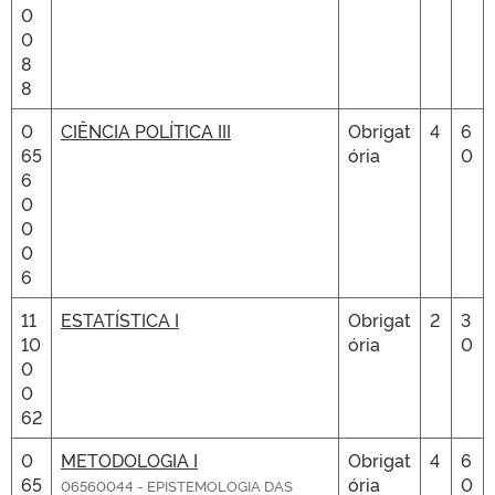
0
0
8
8
0
CIÊNCIA POLÍTICA III
Obrigat
4
6
65
ória
0
6
0
0
0
6
11
ESTATÍSTICA I
Obrigat
2
3
10
ória
0
0
0
62
0
METODOLOGIA I
Obrigat
4
6
65
ória
0
06560044 - EPISTEMOLOGIA DAS