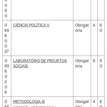
0
9
0
0
CIÊNCIA POLÍTICA V
Obrigat
4
6
65
ória
0
6
0
0
27
0
LABORATÓRIO DE PROJETOS
Obrigat
6
9
65
SOCIAIS
ória
0
6
0
2
0
6
0
METODOLOGIA III
Obrigat
4
6
65
ória
0
06560075 - METODOLOGIA I