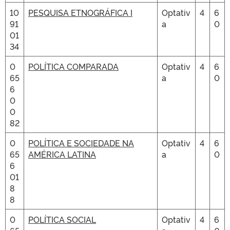
10
PESQUISA ETNOGRÁFICA I
Optativ
4
6
91
a
0
01
34
0
POLÍTICA COMPARADA
Optativ
4
6
65
a
0
6
0
0
82
0
POLÍTICA E SOCIEDADE NA
Optativ
4
6
65
AMÉRICA LATINA
a
0
6
01
8
8
0
POLÍTICA SOCIAL
Optativ
4
6