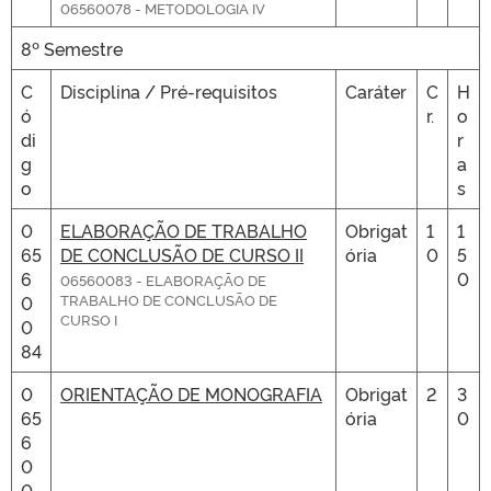
06560078 - METODOLOGIA IV
8º Semestre
C
Disciplina / Pré-requisitos
Caráter
C
H
ó
r.
o
di
r
g
a
o
s
0
ELABORAÇÃO DE TRABALHO
Obrigat
1
1
65
DE CONCLUSÃO DE CURSO II
ória
0
5
6
0
06560083 - ELABORAÇÃO DE
TRABALHO DE CONCLUSÃO DE
0
CURSO I
0
84
0
ORIENTAÇÃO DE MONOGRAFIA
Obrigat
2
3
65
ória
0
6
0
0