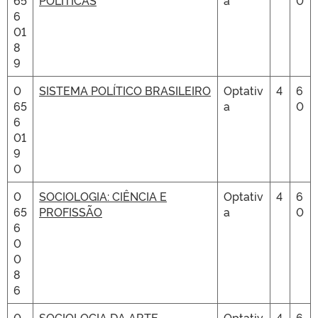
65
POLÍTICAS
a
0
6
01
8
9
0
SISTEMA POLÍTICO BRASILEIRO
Optativ
4
6
65
a
0
6
01
9
0
0
SOCIOLOGIA: CIÊNCIA E
Optativ
4
6
65
PROFISSÃO
a
0
6
0
0
8
6
0
SOCIOLOGIA DA ARTE
Optativ
4
6