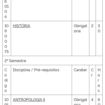
6
01
0
4
10
HISTÓRIA
Obrigat
2
3
9
ória
0
0
0
0
75
2º Semestre
C
Disciplina / Pré-requisitos
Caráter
C
H
ó
r.
o
di
r
g
a
o
s
10
ANTROPOLOGIA II
Obrigat
4
6
91
ória
0