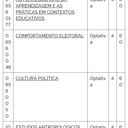
65
APRENDIZAGEM E AS
a
0
6
PRÁTICAS EM CONTEXTOS
01
EDUCATIVOS
77
0
COMPORTAMENTO ELEITORAL
Optativ
4
6
65
a
0
6
0
0
49
0
CULTURA POLÍTICA
Optativ
4
6
65
a
0
6
0
0
5
0
10
ESTUDOS ANTROPOLÓGICOS
Optativ
4
6