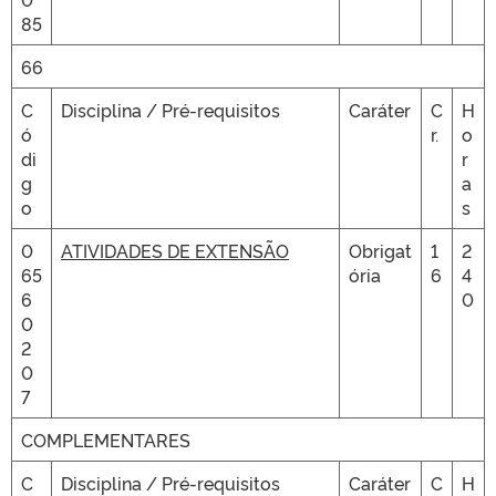
85
66
C
Disciplina / Pré-requisitos
Caráter
C
H
ó
r.
o
di
r
g
a
o
s
0
ATIVIDADES DE EXTENSÃO
Obrigat
1
2
65
ória
6
4
6
0
0
2
0
7
COMPLEMENTARES
C
Disciplina / Pré-requisitos
Caráter
C
H