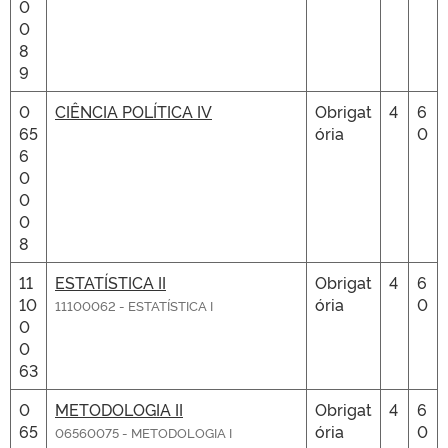
0
0
8
9
0
CIÊNCIA POLÍTICA IV
Obrigat
4
6
65
ória
0
6
0
0
0
8
11
ESTATÍSTICA II
Obrigat
4
6
10
ória
0
11100062 - ESTATÍSTICA I
0
0
63
0
METODOLOGIA II
Obrigat
4
6
65
ória
0
06560075 - METODOLOGIA I