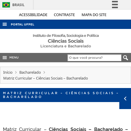
BRASIL
Simplifique!
ACESSIBILIDADE
CONTRASTE
MAPA DO SITE
Comunica BR
PORTAL UFPEL
Participe
ACESSO À INFORMAÇÃO
Instituto de Filosofia, Sociologia e Política
Ciências Sociais
Acesso à informação
AUDITORIA
Licenciatura e Bacharelado
Legislação
COBALTO
Canais
MENU
CONCURSOS
Início
Bacharelado
EDITAIS
Matriz Curricular – Ciências Sociais – Bacharelado
INTERNACIONAL
MATRIZ CURRICULAR – CIÊNCIAS SOCIAIS –
OUVIDORIA
BACHARELADO
PORTARIAS
TELEFONES
Matriz Curricular –
Ciências Sociais – Bacharelado –