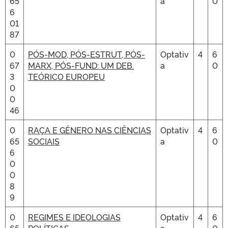
65
a
0
6
01
87
0
PÓS-MOD, PÓS-ESTRUT, PÓS-
Optativ
4
6
67
MARX, PÓS-FUND: UM DEB.
a
0
3
TEÓRICO EUROPEU
0
0
46
0
RAÇA E GÊNERO NAS CIÊNCIAS
Optativ
4
6
65
SOCIAIS
a
0
6
0
0
8
9
0
REGIMES E IDEOLOGIAS
Optativ
4
6