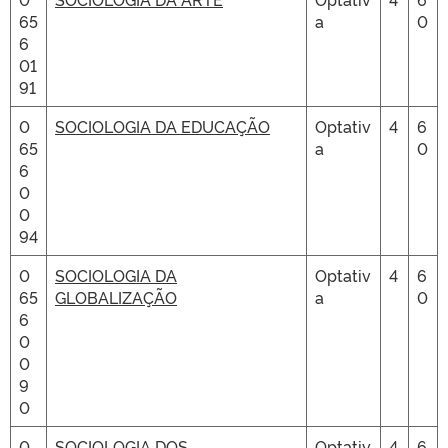
65
a
0
6
01
91
0
SOCIOLOGIA DA EDUCAÇÃO
Optativ
4
6
65
a
0
6
0
0
94
0
SOCIOLOGIA DA
Optativ
4
6
65
GLOBALIZAÇÃO
a
0
6
0
0
9
0
0
SOCIOLOGIA DOS
Optativ
4
6