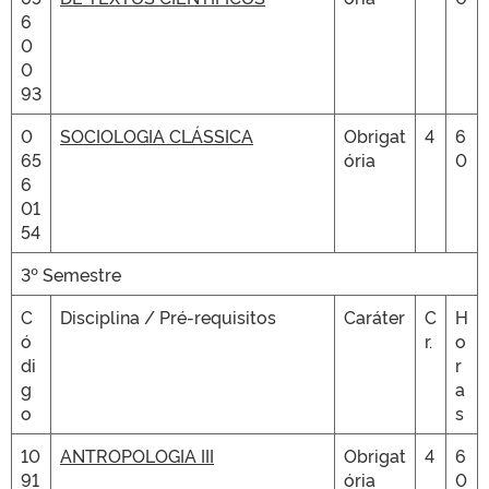
6
0
0
93
0
SOCIOLOGIA CLÁSSICA
Obrigat
4
6
65
ória
0
6
01
54
3º Semestre
C
Disciplina / Pré-requisitos
Caráter
C
H
ó
r.
o
di
r
g
a
o
s
10
ANTROPOLOGIA III
Obrigat
4
6
91
ória
0