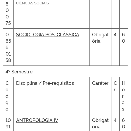
CIÊNCIAS SOCIAIS
6
0
0
75
0
SOCIOLOGIA PÓS-CLÁSSICA
Obrigat
4
6
65
ória
0
6
01
58
4º Semestre
C
Disciplina / Pré-requisitos
Caráter
C
H
ó
r.
o
di
r
g
a
o
s
10
ANTROPOLOGIA IV
Obrigat
4
6
91
ória
0