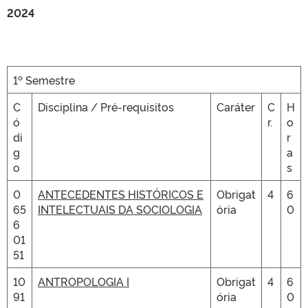
2024
1º Semestre
C
Disciplina / Pré-requisitos
Caráter
C
H
ó
r.
o
di
r
g
a
o
s
0
ANTECEDENTES HISTÓRICOS E
Obrigat
4
6
65
INTELECTUAIS DA SOCIOLOGIA
ória
0
6
01
51
10
ANTROPOLOGIA I
Obrigat
4
6
91
ória
0