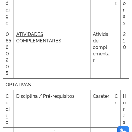
ó
r.
o
di
r
g
a
o
s
0
ATIVIDADES
Ativida
2
65
COMPLEMENTARES
de
1
6
compl
0
0
ementa
2
r
0
5
OPTATIVAS
C
Disciplina / Pré-requisitos
Caráter
C
H
ó
r.
o
di
r
g
a
o
s