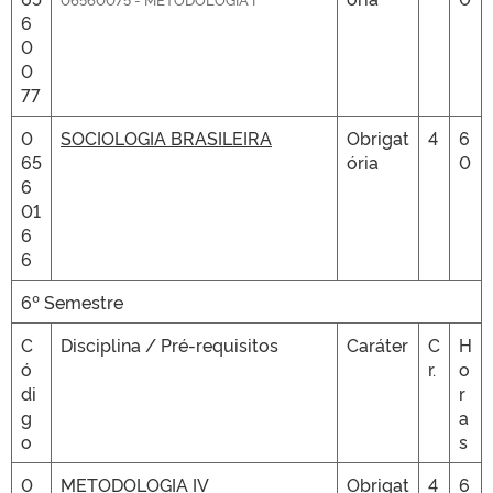
6
0
0
77
0
SOCIOLOGIA BRASILEIRA
Obrigat
4
6
65
ória
0
6
01
6
6
6º Semestre
C
Disciplina / Pré-requisitos
Caráter
C
H
ó
r.
o
di
r
g
a
o
s
0
METODOLOGIA IV
Obrigat
4
6