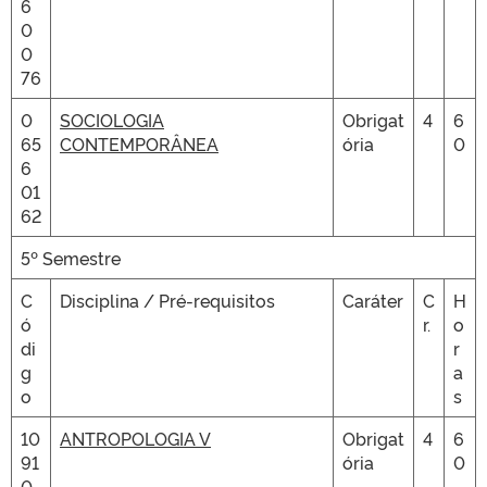
6
0
0
76
0
SOCIOLOGIA
Obrigat
4
6
65
CONTEMPORÂNEA
ória
0
6
01
62
5º Semestre
C
Disciplina / Pré-requisitos
Caráter
C
H
ó
r.
o
di
r
g
a
o
s
10
ANTROPOLOGIA V
Obrigat
4
6
91
ória
0
0