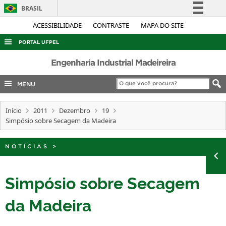
BRASIL
Simplifique!
ACESSIBILIDADE
CONTRASTE
MAPA DO SITE
Comunica BR
PORTAL UFPEL
Participe
ACESSO À INFORMAÇÃO
Engenharia Industrial Madeireira
Acesso à informação
AUDITORIA
MENU
Legislação
COBALTO
Canais
Início
2011
Dezembro
19
CONCURSOS
Simpósio sobre Secagem da Madeira
EDITAIS
INTERNACIONAL
NOTÍCIAS
>
OUVIDORIA
Simpósio sobre Secagem
PORTARIAS
da Madeira
TELEFONES