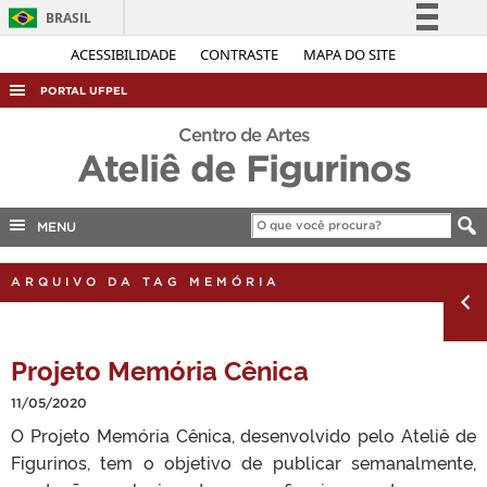
BRASIL
Simplifique!
ACESSIBILIDADE
CONTRASTE
MAPA DO SITE
Comunica BR
PORTAL UFPEL
Participe
ACESSO À INFORMAÇÃO
Centro de Artes
Acesso à informação
Ateliê de Figurinos
AUDITORIA
Legislação
COBALTO
Canais
MENU
CONCURSOS
EDITAIS
ARQUIVO DA TAG MEMÓRIA
INTERNACIONAL
OUVIDORIA
Projeto Memória Cênica
PORTARIAS
11/05/2020
TELEFONES
O Projeto Memória Cênica, desenvolvido pelo Ateliê de
Figurinos, tem o objetivo de publicar semanalmente,