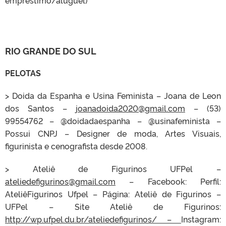
empréstimo/aluguel)
RIO GRANDE DO SUL
PELOTAS
> Doida da Espanha e Usina Feminista – Joana de Leon
dos Santos –
joanadoida2020@gmail.com
– (53)
99554762 – @doidadaespanha – @usinafeminista –
Possui CNPJ – Designer de moda, Artes Visuais,
figurinista e cenografista desde 2008.
> Ateliê de Figurinos UFPel –
ateliedefigurinos@gmail.com
– Facebook: Perfil:
AteliêFigurinos Ufpel – Página: Ateliê de Figurinos –
UFPel – Site Ateliê de Figurinos:
http://wp.ufpel.du.br/ateliedefigurinos/ –
Instagram: