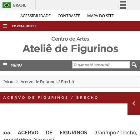
BRASIL
Simplifique!
ACESSIBILIDADE
CONTRASTE
MAPA DO SITE
Comunica BR
PORTAL UFPEL
Participe
ACESSO À INFORMAÇÃO
Centro de Artes
Acesso à informação
Ateliê de Figurinos
AUDITORIA
Legislação
COBALTO
Canais
MENU
CONCURSOS
EDITAIS
Início
Acervo de Figurinos / Brechó
INTERNACIONAL
ACERVO DE FIGURINOS / BRECHÓ
OUVIDORIA
PORTARIAS
TELEFONES
>>> ACERVO DE FIGURINOS
(Garimpo/brechó,