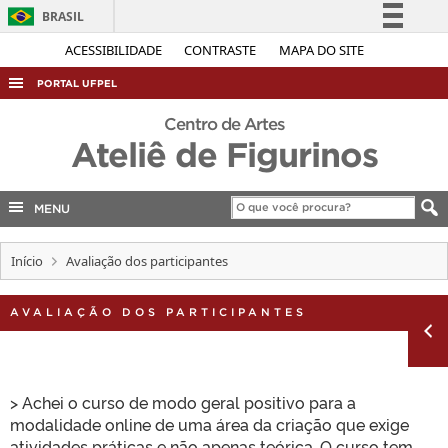
BRASIL
Simplifique!
ACESSIBILIDADE
CONTRASTE
MAPA DO SITE
Comunica BR
PORTAL UFPEL
Participe
ACESSO À INFORMAÇÃO
Centro de Artes
Acesso à informação
Ateliê de Figurinos
AUDITORIA
Legislação
COBALTO
Canais
MENU
CONCURSOS
EDITAIS
Início
Avaliação dos participantes
INTERNACIONAL
AVALIAÇÃO DOS PARTICIPANTES
OUVIDORIA
PORTARIAS
TELEFONES
> Achei o curso de modo geral positivo para a
modalidade online de uma área da criação que exige
atividades práticas e não apenas teórica. O curso tem