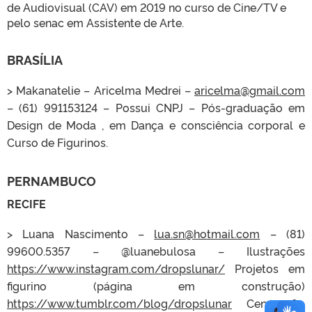
de Audiovisual (CAV) em 2019 no curso de Cine/TV e
pelo senac em Assistente de Arte.
BRASÍLIA
> Makanatelie – Aricelma Medrei –
aricelma@gmail.com
– (61) 991153124 – Possui CNPJ – Pós-graduação em
Design de Moda , em Dança e consciência corporal e
Curso de Figurinos.
PERNAMBUCO
RECIFE
> Luana Nascimento –
lua.sn@hotmail.com
– (81)
99600.5357 – @luanebulosa – Ilustrações
https://www.instagram.com/dropslunar/
Projetos em
figurino (página em construção)
https://www.tumblr.com/blog/dropslunar
Cenografia,