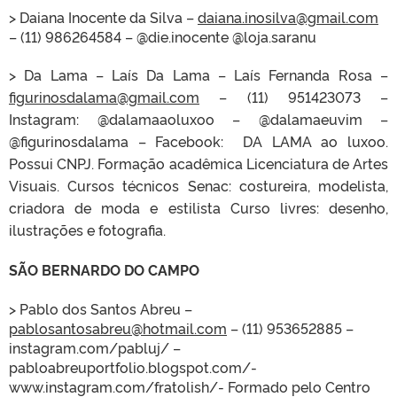
> Daiana Inocente da Silva –
daiana.inosilva@gmail.com
– (11) 986264584 – @die.inocente @loja.saranu
> Da Lama – Laís Da Lama – Laís Fernanda Rosa –
figurinosdalama@gmail.com
– (11) 951423073 –
Instagram: @dalamaaoluxoo – @dalamaeuvim –
@figurinosdalama – Facebook: DA LAMA ao luxoo.
Possui CNPJ. Formação acadêmica Licenciatura de Artes
Visuais. Cursos técnicos Senac: costureira, modelista,
criadora de moda e estilista Curso livres: desenho,
ilustrações e fotografia.
SÃO BERNARDO DO CAMPO
> Pablo dos Santos Abreu –
pablosantosabreu@hotmail.com
– (11) 953652885 –
instagram.com/pabluj/ –
pabloabreuportfolio.blogspot.com/-
www.instagram.com/fratolish/- Formado pelo Centro