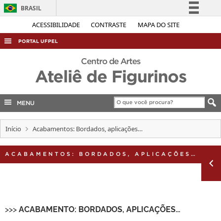
BRASIL
Simplifique!
ACESSIBILIDADE
CONTRASTE
MAPA DO SITE
Comunica BR
PORTAL UFPEL
Participe
ACESSO À INFORMAÇÃO
Centro de Artes
Acesso à informação
Ateliê de Figurinos
AUDITORIA
Legislação
COBALTO
Canais
MENU
CONCURSOS
EDITAIS
Início
Acabamentos: Bordados, aplicações…
INTERNACIONAL
ACABAMENTOS: BORDADOS, APLICAÇÕES…
OUVIDORIA
PORTARIAS
TELEFONES
>>>
ACABAMENTO:
BORDADOS, APLICAÇÕES…