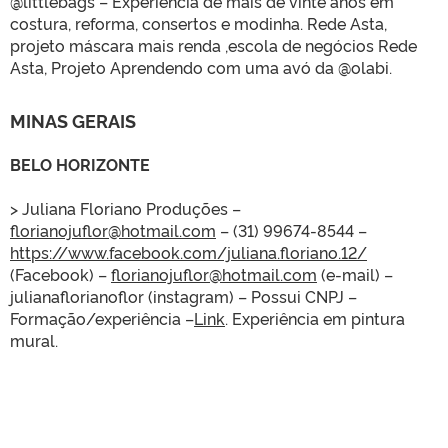
@littlebags – Experiência de mais de vinte anos em
costura, reforma, consertos e modinha. Rede Asta,
projeto máscara mais renda ,escola de negócios Rede
Asta, Projeto Aprendendo com uma avó da @olabi.
MINAS GERAIS
BELO HORIZONTE
> Juliana Floriano Produções –
florianojuflor@hotmail.com
– (31) 99674-8544 –
https://www.facebook.com/juliana.floriano.12/
(Facebook) –
florianojuflor@hotmail.com
(e-mail) –
julianaflorianoflor (instagram) – Possui CNPJ –
Formação/experiência –
Link
. Experiência em pintura
mural.