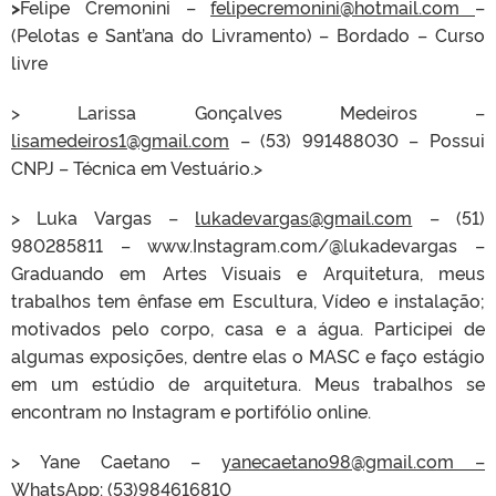
>
Felipe Cremonini –
felipecremonini@hotmail.com
–
(Pelotas e Sant’ana do Livramento) – Bordado – Curso
livre
> Larissa Gonçalves Medeiros –
lisamedeiros1@gmail.com
– (53) 991488030 – Possui
CNPJ – Técnica em Vestuário.>
> Luka Vargas –
lukadevargas@gmail.com
– (51)
980285811 – www.Instagram.com/@lukadevargas –
Graduando em Artes Visuais e Arquitetura, meus
trabalhos tem ênfase em Escultura, Vídeo e instalação;
motivados pelo corpo, casa e a água. Participei de
algumas exposições, dentre elas o MASC e faço estágio
em um estúdio de arquitetura. Meus trabalhos se
encontram no Instagram e portifólio online.
> Yane Caetano –
yanecaetano98@gmail.com –
WhatsApp: (53)984616810