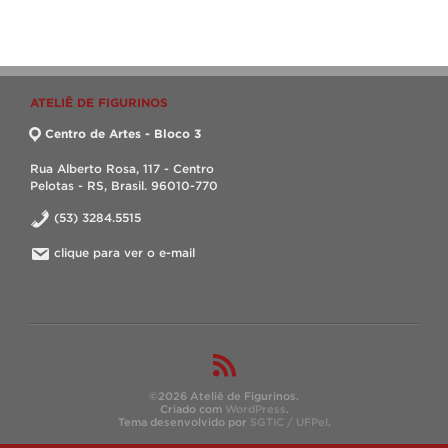
ATELIÊ DE FIGURINOS
Centro de Artes - Bloco 3
Rua Alberto Rosa, 117 - Centro
Pelotas - RS, Brasil. 96010-770
(53) 3284.5515
clique para ver o e-mail
©2026 Ateliê de Figurinos.
Criado com
WordPress
.
Tema desenvolvido por
SGTIC / UFPel
.