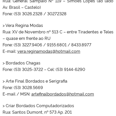
Rua: General Sampaio Nº 119 – Simões Lopes (ao lado
Av. Brasil – Castelo)
Fone: (53) 3026.2328 / 30272328
> Vera Regina Modas
Rua: XV de Novembro nº 513 C – entre Tiradentes e Teles
– quase em frente ao RU
Fone: (53) 3227.9406 / 9155.6801 / 8433.8977
E-mail:
vera.reginamodas@hotmail.com
> Bordados Chagas
Fone: (53) 3025-3722 – Cel: (53) 9144-6290
> Arte Final Bordados e Serigrafia
Fone: (53) 3028.5669
E-mail / MSN:
artefinalbordados@hotmail.com
> Criar Bordados Computadorizados
Rua: Santos Dumont, nº 573 Ap. 201