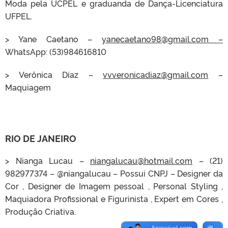
Moda pela UCPEL e graduanda de Dança-Licenciatura
UFPEL.
> Yane Caetano –
yanecaetano98@gmail.com –
WhatsApp: (53)984616810
>
Verônica Díaz –
vvveronicadiaz@gmail.com
–
Maquiagem
RIO DE JANEIRO
> Nianga Lucau –
niangalucau@hotmail.com
– (21)
982977374 – @niangalucau – Possui CNPJ – Designer da
Cor , Designer de Imagem pessoal , Personal Styling ,
Maquiadora Profissional e Figurinista , Expert em Cores ,
Produção Criativa.