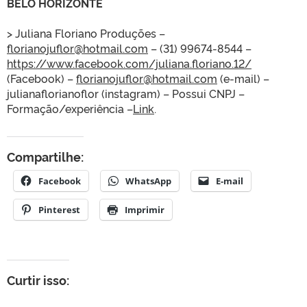
BELO HORIZONTE
> Juliana Floriano Produções –
florianojuflor@hotmail.com
– (31) 99674-8544 –
https://www.facebook.com/juliana.floriano.12/
(Facebook) –
florianojuflor@hotmail.com
(e-mail) –
julianaflorianoflor (instagram) – Possui CNPJ –
Formação/experiência –
Link
.
Compartilhe:
Facebook
WhatsApp
E-mail
Pinterest
Imprimir
Curtir isso: