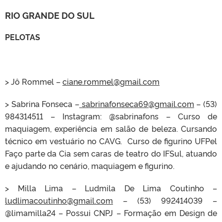
RIO GRANDE DO SUL
PELOTAS
> Jô Rommel –
ciane.rommel@gmail.com
> Sabrina Fonseca –
sabrinafonseca69@gmail.com
– (53)
984314511 – Instagram: @sabrinafons – Curso de
maquiagem, experiência em salão de beleza. Cursando
técnico em vestuário no CAVG. Curso de figurino UFPel
Faço parte da Cia sem caras de teatro do IFSul, atuando
e ajudando no cenário, maquiagem e figurino.
> Milla Lima – Ludmila De Lima Coutinho –
ludlimacoutinho@gmail.com
– (53) 992414039 –
@limamilla24 – Possui CNPJ – Formação em Design de