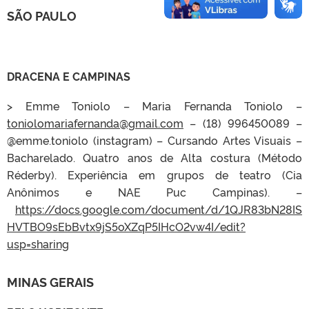
SÃO PAULO
DRACENA E CAMPINAS
> Emme Toniolo – Maria Fernanda Toniolo –
toniolomariafernanda@gmail.com
– (18) 996450089 –
@emme.toniolo (instagram) – Cursando Artes Visuais –
Bacharelado. Quatro anos de Alta costura (Método
Réderby). Experiência em grupos de teatro (Cia
Anônimos e NAE Puc Campinas). –
https://docs.google.com/document/d/1QJR83bN28IS
HVTBO9sEbBvtx9jS5oXZqP5IHcO2vw4I/edit?
usp=sharing
MINAS GERAIS