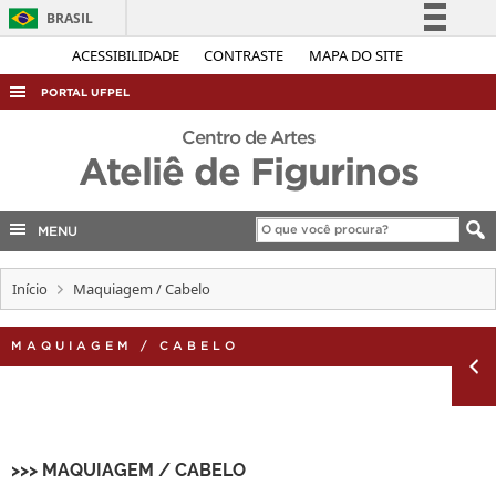
BRASIL
Simplifique!
ACESSIBILIDADE
CONTRASTE
MAPA DO SITE
Comunica BR
PORTAL UFPEL
Participe
ACESSO À INFORMAÇÃO
Centro de Artes
Acesso à informação
Ateliê de Figurinos
AUDITORIA
Legislação
COBALTO
Canais
MENU
CONCURSOS
EDITAIS
Início
Maquiagem / Cabelo
INTERNACIONAL
MAQUIAGEM / CABELO
OUVIDORIA
PORTARIAS
TELEFONES
>>> MAQUIAGEM / CABELO