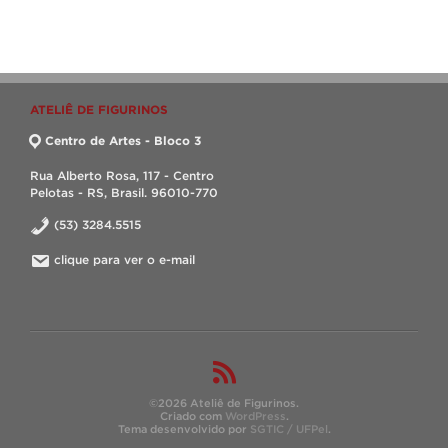
ATELIÊ DE FIGURINOS
Centro de Artes - Bloco 3
Rua Alberto Rosa, 117 - Centro
Pelotas - RS, Brasil. 96010-770
(53) 3284.5515
clique para ver o e-mail
©2026 Ateliê de Figurinos.
Criado com
WordPress
.
Tema desenvolvido por
SGTIC / UFPel
.