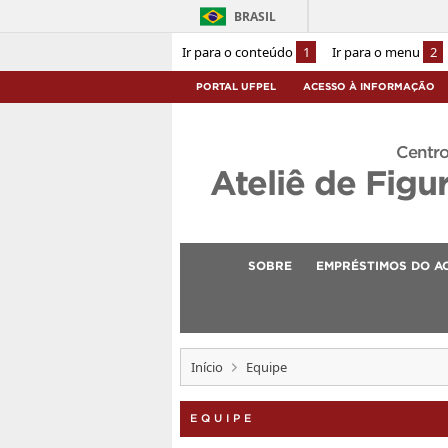
BRASIL
Ir para o conteúdo
1
Ir para o menu
2
PORTAL UFPEL
ACESSO À INFORMAÇÃO
Centro
Ateliê de Figu
SOBRE
EMPRÉSTIMOS DO A
Início
Equipe
EQUIPE