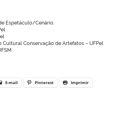
 de Espetáculo/Cenário.
Pel
el
o Cultural Conservação de Artefatos – UFPel
 UFSM
E-mail
Pinterest
Imprimir