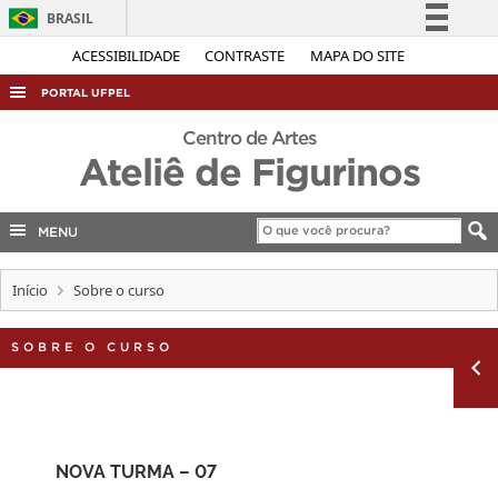
BRASIL
Simplifique!
ACESSIBILIDADE
CONTRASTE
MAPA DO SITE
Comunica BR
PORTAL UFPEL
Participe
ACESSO À INFORMAÇÃO
Centro de Artes
Acesso à informação
Ateliê de Figurinos
AUDITORIA
Legislação
COBALTO
Canais
MENU
CONCURSOS
EDITAIS
Início
Sobre o curso
INTERNACIONAL
SOBRE O CURSO
OUVIDORIA
PORTARIAS
TELEFONES
NOVA TURMA – 07