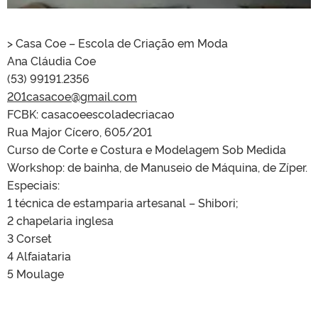
> Casa Coe – Escola de Criação em Moda
Ana Cláudia Coe
(53) 99191.2356
201casacoe@gmail.com
FCBK: casacoeescoladecriacao
Rua Major Cícero, 605/201
Curso de Corte e Costura e Modelagem Sob Medida
Workshop: de bainha, de Manuseio de Máquina, de Zíper.
Especiais:
1 técnica de estamparia artesanal – Shibori;
2 chapelaria inglesa
3 Corset
4 Alfaiataria
5 Moulage