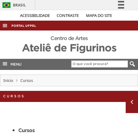
BRASIL
Simplifique!
ACESSIBILIDADE
CONTRASTE
MAPA DO SITE
Comunica BR
PORTAL UFPEL
Participe
ACESSO À INFORMAÇÃO
Centro de Artes
Acesso à informação
Ateliê de Figurinos
AUDITORIA
Legislação
COBALTO
Canais
MENU
CONCURSOS
EDITAIS
Início
Cursos
INTERNACIONAL
CURSOS
OUVIDORIA
PORTARIAS
TELEFONES
Cursos