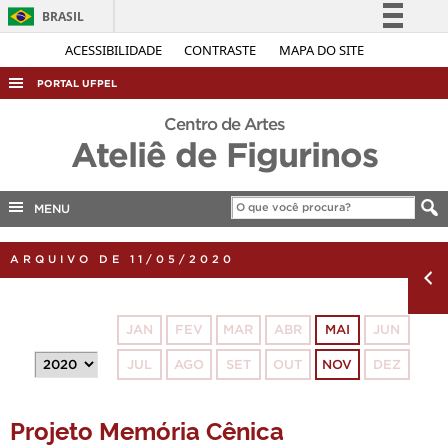
BRASIL
Simplifique!
ACESSIBILIDADE
CONTRASTE
MAPA DO SITE
Comunica BR
PORTAL UFPEL
Participe
ACESSO À INFORMAÇÃO
Centro de Artes
Acesso à informação
Ateliê de Figurinos
AUDITORIA
Legislação
COBALTO
Canais
MENU
CONCURSOS
EDITAIS
ARQUIVO DE 11/05/2020
INTERNACIONAL
OUVIDORIA
JAN
FEV
MAR
ABR
MAI
JUN
PORTARIAS
JUL
AGO
SET
OUT
NOV
DEZ
TELEFONES
Projeto Memória Cênica