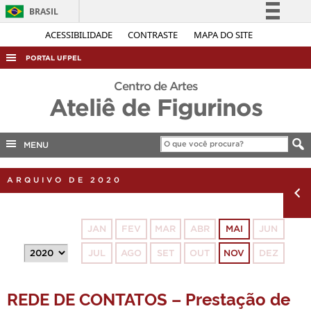
BRASIL
Simplifique!
ACESSIBILIDADE
CONTRASTE
MAPA DO SITE
Comunica BR
PORTAL UFPEL
Participe
ACESSO À INFORMAÇÃO
Centro de Artes
Acesso à informação
Ateliê de Figurinos
AUDITORIA
Legislação
COBALTO
Canais
MENU
CONCURSOS
EDITAIS
ARQUIVO DE 2020
INTERNACIONAL
OUVIDORIA
JAN
FEV
MAR
ABR
MAI
JUN
PORTARIAS
JUL
AGO
SET
OUT
NOV
DEZ
TELEFONES
REDE DE CONTATOS – Prestação de