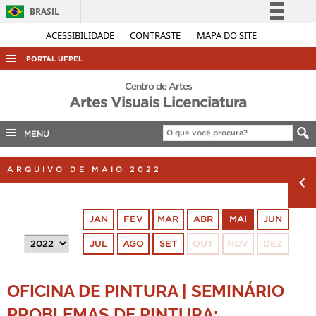
BRASIL
Simplifique!
ACESSIBILIDADE
CONTRASTE
MAPA DO SITE
Comunica BR
PORTAL UFPEL
Participe
ACESSO À INFORMAÇÃO
Centro de Artes
Acesso à informação
Artes Visuais Licenciatura
AUDITORIA
Legislação
COBALTO
MENU
Canais
CONCURSOS
ARQUIVO DE MAIO 2022
EDITAIS
INTERNACIONAL
JAN
FEV
MAR
ABR
MAI
JUN
OUVIDORIA
JUL
AGO
SET
OUT
NOV
DEZ
PORTARIAS
TELEFONES
OFICINA DE PINTURA | SEMINÁRIO
PROBLEMAS DE PINTURA: