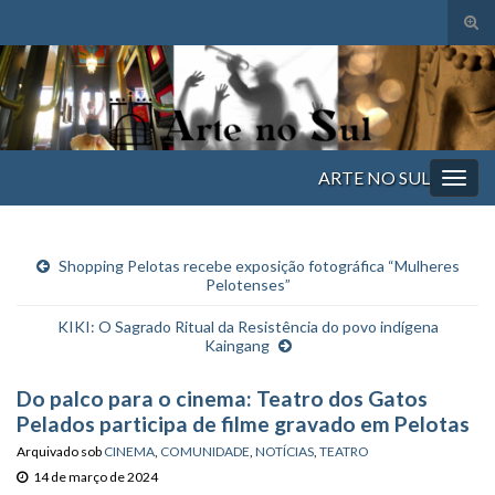
Alte
form
Search for:
de
pesq
ARTE NO SUL
Alter
nave
Shopping Pelotas recebe exposição fotográfica “Mulheres
Pelotenses”
KIKI: O Sagrado Ritual da Resistência do povo indígena
Kaingang
Do palco para o cinema: Teatro dos Gatos
Pelados participa de filme gravado em Pelotas
Arquivado sob
CINEMA
,
COMUNIDADE
,
NOTÍCIAS
,
TEATRO
14 de março de 2024