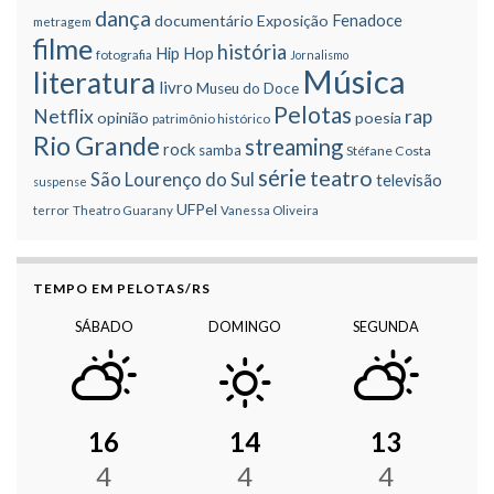
dança
Fenadoce
documentário
Exposição
metragem
filme
história
Hip Hop
fotografia
Jornalismo
Música
literatura
livro
Museu do Doce
Pelotas
Netflix
rap
opinião
poesia
patrimônio histórico
Rio Grande
streaming
rock
samba
Stéfane Costa
série
teatro
São Lourenço do Sul
televisão
suspense
UFPel
terror
Theatro Guarany
Vanessa Oliveira
TEMPO EM PELOTAS/RS
SÁBADO
DOMINGO
SEGUNDA
16
14
13
4
4
4