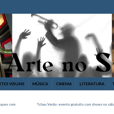
RTES VISUAIS
MÚSICA
CINEMA
LITERATURA
aques com
Tchau Verão: evento gratuito com shows no sá