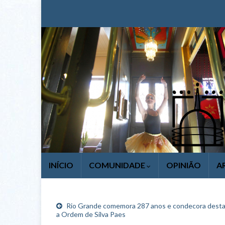
INÍCIO
COMUNIDADE
OPINIÃO
A
Rio Grande comemora 287 anos e condecora dest
a Ordem de Silva Paes