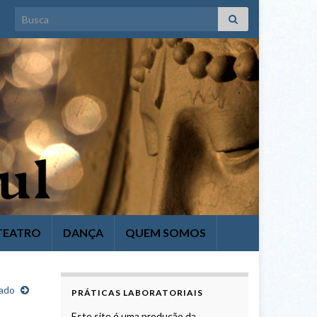
Search for:
TEATRO
DANÇA
QUEM SOMOS
bado
PRÁTICAS LABORATORIAIS
Este site é uma produção da