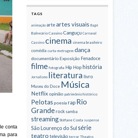
TAGS
artes visuais
arte
animação
Bagé
Canguçu
Balneário Cassino
Carnaval
cinema
cinema brasileiro
Cassino
dança
comédia
curta-metragem
Fenadoce
documentário
Exposição
filme
história
Hip Hop
fotografia
literatura
livro
Jornalismo
Música
Museu do Doce
Netflix
opinião
patrimônio histórico
Rio
Pelotas
rap
poesia
Grande
rock
samba
streaming
Stéfane Costa
suspense
série
le conta
São Lourenço do Sul
teatro
rma para
televisão
terror
Theatro