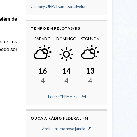
UFPel
Guarany
Vanessa Oliveira
 além de
TEMPO EM PELOTAS/RS
SÁBADO
DOMINGO
SEGUNDA
rrer, os
pode ser
16
14
13
4
4
4
Fonte: CPPMet / UFPel
OUÇA A RÁDIO FEDERAL FM
Abrir em uma nova janela