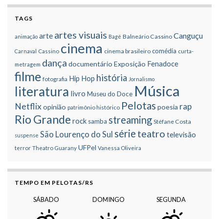
TAGS
artes visuais
Canguçu
arte
Balneário Cassino
animação
Bagé
cinema
comédia
cinema brasileiro
Carnaval
Cassino
curta-
dança
Fenadoce
documentário
Exposição
metragem
filme
história
Hip Hop
fotografia
Jornalismo
Música
literatura
livro
Museu do Doce
Pelotas
Netflix
rap
opinião
poesia
patrimônio histórico
Rio Grande
streaming
rock
samba
Stéfane Costa
série
teatro
São Lourenço do Sul
televisão
suspense
UFPel
terror
Theatro Guarany
Vanessa Oliveira
TEMPO EM PELOTAS/RS
SÁBADO
DOMINGO
SEGUNDA