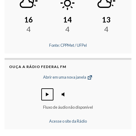
16
14
13
4
4
4
Fonte: CPPMet / UFPel
OUÇA A RÁDIO FEDERAL FM
Abrir em uma nova janela
Fluxo de áudio não disponível
Acesse o site da Rádio