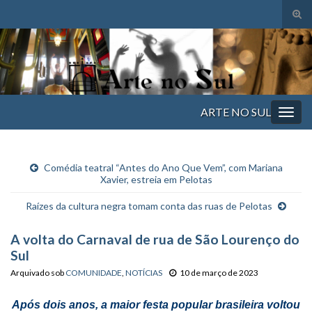
Alte
form
Search for:
de
pesq
ARTE NO SUL
Alter
nave
Comédia teatral “Antes do Ano Que Vem”, com Mariana
Xavier, estreia em Pelotas
Raízes da cultura negra tomam conta das ruas de Pelotas
A volta do Carnaval de rua de São Lourenço do
Sul
Arquivado sob
COMUNIDADE
,
NOTÍCIAS
10 de março de 2023
Após dois anos, a maior festa popular brasileira voltou