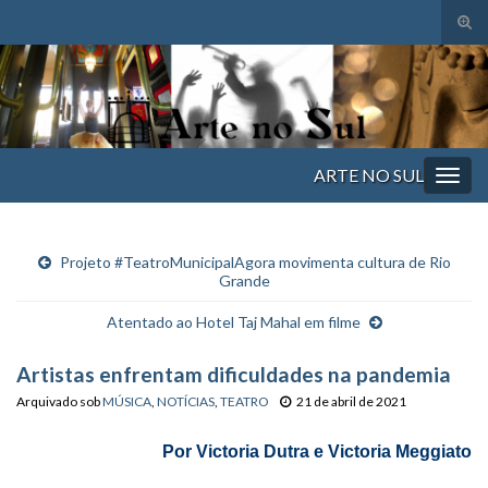
Alte
form
Search for:
de
pesq
ARTE NO SUL
Alter
nave
Projeto #TeatroMunicipalAgora movimenta cultura de Rio
Grande
Atentado ao Hotel Taj Mahal em filme
Artistas enfrentam dificuldades na pandemia
Arquivado sob
MÚSICA
,
NOTÍCIAS
,
TEATRO
21 de abril de 2021
Por Victoria Dutra e Victoria Meggiato