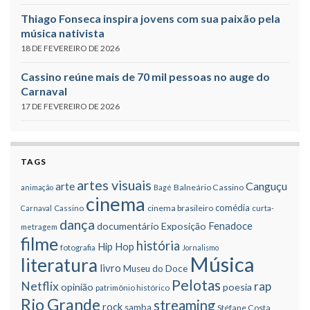
Thiago Fonseca inspira jovens com sua paixão pela
música nativista
18 DE FEVEREIRO DE 2026
Cassino reúne mais de 70 mil pessoas no auge do
Carnaval
17 DE FEVEREIRO DE 2026
TAGS
artes visuais
Canguçu
arte
Balneário Cassino
animação
Bagé
cinema
comédia
cinema brasileiro
Carnaval
Cassino
curta-
dança
Fenadoce
documentário
Exposição
metragem
filme
história
Hip Hop
fotografia
Jornalismo
Música
literatura
livro
Museu do Doce
Pelotas
Netflix
rap
opinião
poesia
patrimônio histórico
Rio Grande
streaming
rock
samba
Stéfane Costa