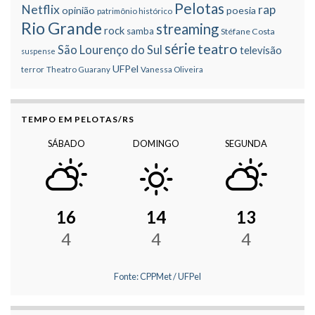
Pelotas
Netflix
rap
opinião
poesia
patrimônio histórico
Rio Grande
streaming
rock
samba
Stéfane Costa
série
teatro
São Lourenço do Sul
televisão
suspense
UFPel
terror
Theatro Guarany
Vanessa Oliveira
TEMPO EM PELOTAS/RS
SÁBADO
DOMINGO
SEGUNDA
16
14
13
4
4
4
Fonte: CPPMet / UFPel