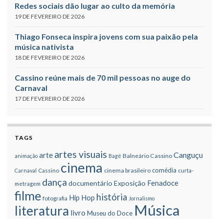
Redes sociais dão lugar ao culto da memória
19 DE FEVEREIRO DE 2026
Thiago Fonseca inspira jovens com sua paixão pela
música nativista
18 DE FEVEREIRO DE 2026
Cassino reúne mais de 70 mil pessoas no auge do
Carnaval
17 DE FEVEREIRO DE 2026
TAGS
artes visuais
Canguçu
arte
Balneário Cassino
animação
Bagé
cinema
comédia
cinema brasileiro
Carnaval
Cassino
curta-
dança
Fenadoce
documentário
Exposição
metragem
filme
história
Hip Hop
fotografia
Jornalismo
Música
literatura
livro
Museu do Doce