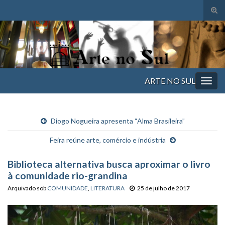
Alte
form
Search for:
de
pesq
ARTE NO SUL
Alter
nave
Diogo Nogueira apresenta “Alma Brasileira”
Feira reúne arte, comércio e indústria
Biblioteca alternativa busca aproximar o livro
à comunidade rio-grandina
Arquivado sob
COMUNIDADE
,
LITERATURA
25 de julho de 2017