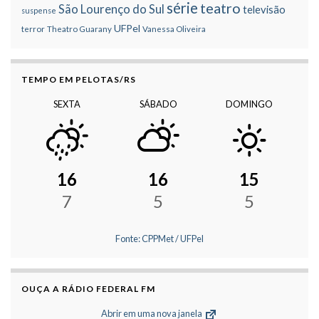
série
teatro
São Lourenço do Sul
televisão
suspense
UFPel
terror
Theatro Guarany
Vanessa Oliveira
TEMPO EM PELOTAS/RS
SEXTA
SÁBADO
DOMINGO
16
16
15
7
5
5
Fonte: CPPMet / UFPel
OUÇA A RÁDIO FEDERAL FM
Abrir em uma nova janela