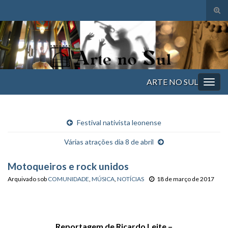
Alte
form
Search for:
de
pesq
ARTE NO SUL
Alter
nave
Festival nativista leonense
Várias atrações dia 8 de abril
Motoqueiros e rock unidos
Arquivado sob
COMUNIDADE
,
MÚSICA
,
NOTÍCIAS
18 de março de 2017
Reportagem de Ricardo Leite –