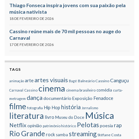
Thiago Fonseca inspira jovens com sua paixão pela
música nativista
18 DE FEVEREIRO DE 2026
Cassino reúne mais de 70 mil pessoas no auge do
Carnaval
17 DE FEVEREIRO DE 2026
TAGS
artes visuais
Canguçu
arte
Balneário Cassino
animação
Bagé
cinema
comédia
cinema brasileiro
Carnaval
Cassino
curta-
dança
Fenadoce
documentário
Exposição
metragem
filme
história
Hip Hop
fotografia
Jornalismo
Música
literatura
livro
Museu do Doce
Pelotas
Netflix
rap
opinião
poesia
patrimônio histórico
Rio Grande
streaming
rock
samba
Stéfane Costa