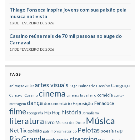
Thiago Fonseca inspira jovens com sua paixão pela
música nativista
18 DE FEVEREIRO DE 2026
Cassino reúne mais de 70 mil pessoas no auge do
Carnaval
17 DE FEVEREIRO DE 2026
TAGS
artes visuais
Canguçu
arte
Balneário Cassino
animação
Bagé
cinema
comédia
cinema brasileiro
Carnaval
Cassino
curta-
dança
Fenadoce
documentário
Exposição
metragem
filme
história
Hip Hop
fotografia
Jornalismo
Música
literatura
livro
Museu do Doce
Pelotas
Netflix
rap
opinião
poesia
patrimônio histórico
Rio Grande
streaming
rock
samba