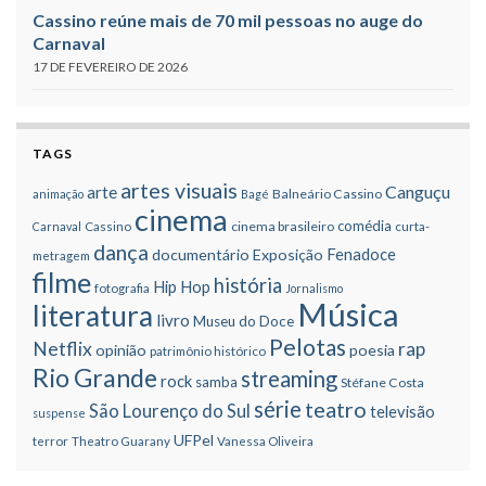
Cassino reúne mais de 70 mil pessoas no auge do
Carnaval
17 DE FEVEREIRO DE 2026
TAGS
artes visuais
Canguçu
arte
Balneário Cassino
animação
Bagé
cinema
comédia
cinema brasileiro
Carnaval
Cassino
curta-
dança
Fenadoce
documentário
Exposição
metragem
filme
história
Hip Hop
fotografia
Jornalismo
Música
literatura
livro
Museu do Doce
Pelotas
Netflix
rap
opinião
poesia
patrimônio histórico
Rio Grande
streaming
rock
samba
Stéfane Costa
série
teatro
São Lourenço do Sul
televisão
suspense
UFPel
terror
Theatro Guarany
Vanessa Oliveira