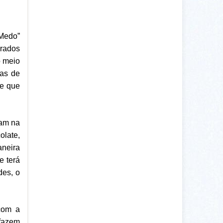
 Medo”
orados
o meio
las de
 e que
tam na
late,
aneira
e terá
des, o
 com a
 fazem