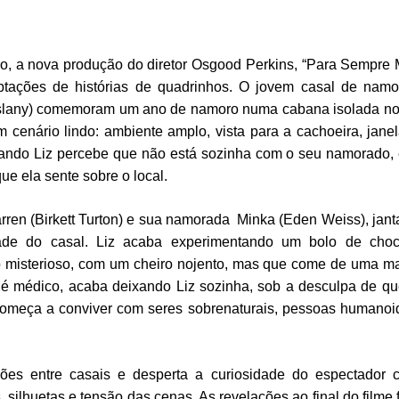
ro, a nova produção do diretor Osgood Perkins, “Para Sempre
ptações de histórias de quadrinhos. O jovem casal de nam
Maslany) comemoram um ano de namoro numa cabana isolada n
 cenário lindo: ambiente amplo, vista para a cachoeira, jane
ando Liz percebe que não está sozinha com o seu namorado,
ue ela sente sobre o local.
arren (Birkett Turton) e sua namorada Minka (Eden Weiss), jan
ade do casal. Liz acaba experimentando um bolo de choco
olo misterioso, com um cheiro nojento, mas que come de uma m
 é médico, acaba deixando Liz sozinha, sob a desculpa de qu
omeça a conviver com seres sobrenaturais, pessoas humanoi
ações entre casais e desperta a curiosidade do espectador
 silhuetas e tensão das cenas. As revelações ao final do filme