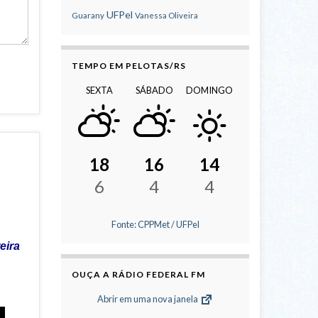
UFPel
Guarany
Vanessa Oliveira
TEMPO EM PELOTAS/RS
SEXTA
SÁBADO
DOMINGO
18
16
14
6
4
4
Fonte: CPPMet / UFPel
reira
OUÇA A RÁDIO FEDERAL FM
Abrir em uma nova janela