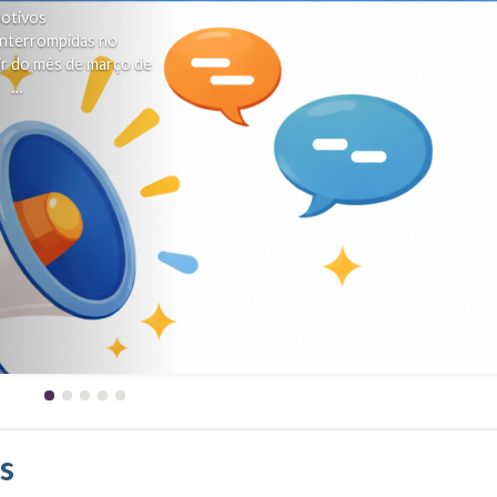
otivos
 interrompidas no
ir do mês de março de
ul …
s