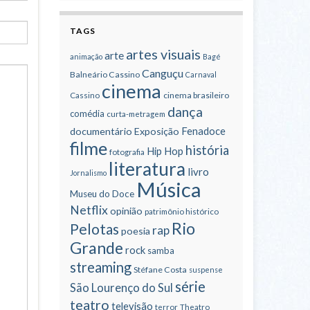
TAGS
artes visuais
arte
animação
Bagé
Canguçu
Balneário Cassino
Carnaval
cinema
cinema brasileiro
Cassino
dança
comédia
curta-metragem
Fenadoce
documentário
Exposição
filme
história
Hip Hop
fotografia
literatura
livro
Jornalismo
Música
Museu do Doce
Netflix
opinião
patrimônio histórico
Rio
Pelotas
rap
poesia
Grande
rock
samba
streaming
Stéfane Costa
suspense
série
São Lourenço do Sul
teatro
televisão
terror
Theatro