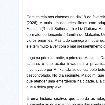
Com estreia nos cinemas no dia 19 de feverei
(2026), é mais um daqueles filmes com ada
Malcolm (Rossif Sutherland) e Liz (Tatiana 
do mato, pertencente à família de Malcolm. Um
vidros enormes. Mas tudo começa a mudar qu
ele tem muito a ver com o mal pressentimento q
Logo na primeira noite, o primo de Malcolm, D
cabana, o que acaba invadindo a privacid
incentivado por Minka. Ela se delícia pelo b
descontrolada. No dia seguinte, Malcolm, que
que atender uma emergência na cidade. Ela c
que a deixa perplexa.
É uma história criativa, que aborda as rel
apresentação do exotérico no uso das sombras,