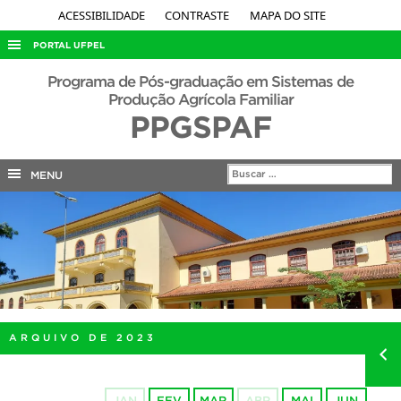
ACESSIBILIDADE
CONTRASTE
MAPA DO SITE
PORTAL UFPEL
ACESSO À INFORMAÇÃO
Programa de Pós-graduação em Sistemas de
Produção Agrícola Familiar
AUDITORIA
PPGSPAF
COBALTO
CONCURSOS
MENU
EDITAIS
INTERNACIONAL
OUVIDORIA
PORTARIAS
TELEFONES
ARQUIVO DE 2023
JAN
FEV
MAR
ABR
MAI
JUN