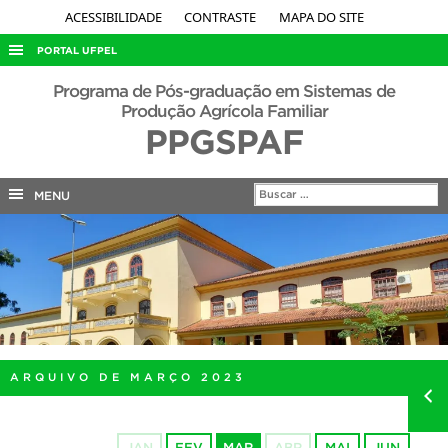
ACESSIBILIDADE
CONTRASTE
MAPA DO SITE
PORTAL UFPEL
ACESSO À INFORMAÇÃO
Programa de Pós-graduação em Sistemas de
Produção Agrícola Familiar
AUDITORIA
PPGSPAF
COBALTO
CONCURSOS
MENU
EDITAIS
INTERNACIONAL
OUVIDORIA
PORTARIAS
TELEFONES
ARQUIVO DE MARÇO 2023
JAN
FEV
MAR
ABR
MAI
JUN