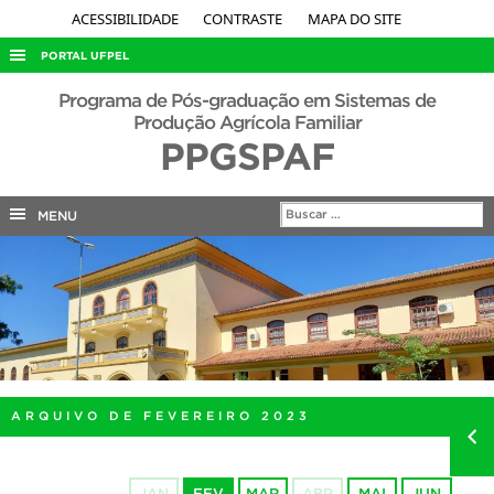
ACESSIBILIDADE
CONTRASTE
MAPA DO SITE
PORTAL UFPEL
ACESSO À INFORMAÇÃO
Programa de Pós-graduação em Sistemas de
Produção Agrícola Familiar
AUDITORIA
PPGSPAF
COBALTO
CONCURSOS
MENU
EDITAIS
INTERNACIONAL
OUVIDORIA
PORTARIAS
TELEFONES
ARQUIVO DE FEVEREIRO 2023
JAN
FEV
MAR
ABR
MAI
JUN