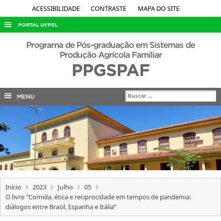
ACESSIBILIDADE
CONTRASTE
MAPA DO SITE
PORTAL UFPEL
ACESSO À INFORMAÇÃO
Programa de Pós-graduação em Sistemas de
Produção Agrícola Familiar
AUDITORIA
PPGSPAF
COBALTO
CONCURSOS
MENU
EDITAIS
INTERNACIONAL
OUVIDORIA
PORTARIAS
TELEFONES
Início
2023
Julho
05
O livro “Comida, ética e reciprocidade em tempos de pandemia:
diálogos entre Brasil, Espanha e Itália”