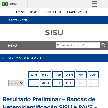
BRASIL
Simplifique!
ACESSIBILIDADE
CONTRASTE
MAPA DO SITE
Comunica BR
PORTAL UFPEL
Participe
ACESSO À INFORMAÇÃO
SISU
Acesso à informação
AUDITORIA
Legislação
COBALTO
MENU
Canais
CONCURSOS
ARQUIVO DE 2022
EDITAIS
INTERNACIONAL
JAN
FEV
MAR
ABR
MAI
JUN
OUVIDORIA
JUL
AGO
SET
OUT
NOV
DEZ
PORTARIAS
TELEFONES
Resultado Preliminar – Bancas de
Heteroidentificação SISU e PAVE –