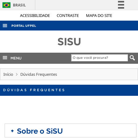
BRASIL
Simplifique!
ACESSIBILIDADE
CONTRASTE
MAPA DO SITE
Comunica BR
PORTAL UFPEL
Participe
ACESSO À INFORMAÇÃO
SISU
Acesso à informação
AUDITORIA
Legislação
COBALTO
MENU
Canais
CONCURSOS
Início
Dúvidas Frequentes
EDITAIS
INTERNACIONAL
DÚVIDAS FREQUENTES
OUVIDORIA
PORTARIAS
TELEFONES
+
Sobre o SiSU