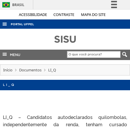
BRASIL
Simplifique!
ACESSIBILIDADE
CONTRASTE
MAPA DO SITE
Comunica BR
PORTAL UFPEL
Participe
ACESSO À INFORMAÇÃO
SISU
Acesso à informação
AUDITORIA
Legislação
COBALTO
MENU
Canais
CONCURSOS
Início
Documentos
LI_Q
EDITAIS
INTERNACIONAL
LI_Q
OUVIDORIA
PORTARIAS
TELEFONES
LI_Q – Candidatos autodeclarados quilombolas,
independentemente da renda, tenham cursado